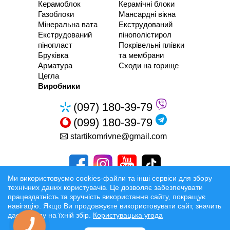
Керамоблок
Керамічні блоки
Газоблоки
Мансардні вікна
Мінеральна вата
Екструдований
Екструдований
пінополістирол
пінопласт
Покрівельні плівки
Бруківка
та мембрани
Арматура
Сходи на горище
Цегла
Виробники
(097) 180-39-79
(099) 180-39-79
startikomrivne@gmail.com
Ми використовуємо cookies-файли та інші сервіси для збору
технічних даних користувачів. Це дозволяє забезпечувати
працездатність та зручність використання сайту, покращує
Розробка та Розкрутка сайтів
навігацію. Якщо Ви продовжуєте використовувати сайт, значить
даєте згоду на їхній збір.
Користувацька угода
Офіційні умови