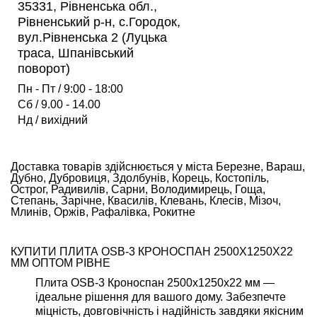
35331, Рівненська обл.,
Рівненський р-н, с.Городок,
вул.Рівненська 2 (Луцька
траса, Шпанівський
поворот)
Пн - Пт / 9:00 - 18:00
Сб / 9.00 - 14.00
Нд / вихідний
Доставка товарів здійснюється у міста Березне, Вараш,
Дубно, Дубровиця, Здолбунів, Корець, Костопіль,
Острог, Радивилів, Сарни, Володимирець, Гоща,
Степань, Зарічне, Квасилів, Клевань, Клесів, Мізоч,
Млинів, Оржів, Рафалівка, Рокитне
КУПИТИ ПЛИТА OSB-3 КРОНОСПАН 2500Х1250Х22
ММ ОПТОМ РІВНЕ
Плита OSB-3 Кроноспан 2500х1250х22 мм —
ідеальне рішення для вашого дому. Забезпечте
міцність, довговічність і надійність завдяки якісним