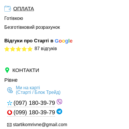
ОПЛАТА
Готівкою
Безготівковий розрахунок
Відгуки про Старті в
G
o
o
g
l
e
87 відгуків
КОНТАКТИ
Рівне
Ми на карті
(Старті / Блок Трейд)
(097) 180-39-79
(099) 180-39-79
startikomrivne@gmail.com