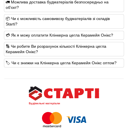
🚛 Можлива доставка будматеріалів безпосередньо на
об'єкт?
📦 Чи є можливість самовивозу будматеріалів зі складів
Starti?
💳 Як я можу оплатити Клінкерна цегла Керамейя Онікс?
🔢 Чи робите Ви розрахунок кількості Клінкерна цегла
Керамейя Онікс?
🏷️ Чи є знижки на Клінкерна цегла Керамейя Онікс оптом?
Будівельні матеріали