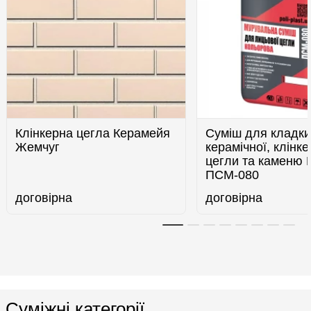
Клінкерна цегла Керамейя
Суміш для кладки
Жемчуг
керамічної, клінке
цегли та каменю 
ПСМ-080
договірна
договірна
Суміжні категорії