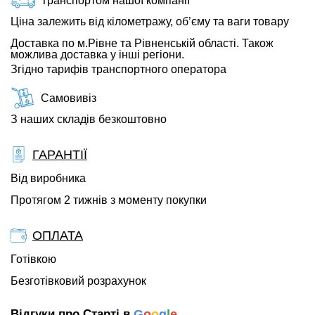
Транспортом нашої компанії
Ціна залежить від кілометражу, об’єму та ваги товару
Доставка по м.Рівне та Рівненській області. Також
можлива доставка у інші регіони.
Згідно тарифів транспортного оператора
Самовивіз
З наших складів безкоштовно
ГАРАНТІЇ
Від виробника
Протягом 2 тижнів з моменту покупки
ОПЛАТА
Готівкою
Безготівковий розрахунок
Відгуки про Старті в
G
o
o
g
l
e