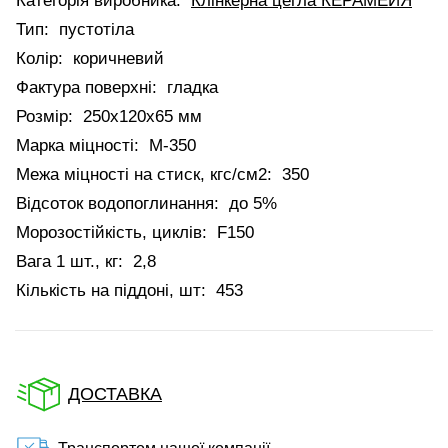
Категорія виробника:
Клінкерна цегла КЕРАМЕЙЯ
Тип:
пустотіла
Колір:
коричневий
Фактура поверхні:
гладка
Розмір:
250х120х65 мм
Марка міцності:
М-350
Межа міцності на стиск, кгс/см2:
350
Відсоток водопоглинання:
до 5%
Морозостійкість, циклів:
F150
Вага 1 шт., кг:
2,8
Кількість на піддоні, шт:
453
ДОСТАВКА