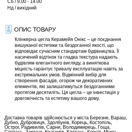
Сб / 9.00 - 14.00
Нд / вихідний
ОПИС ТОВАРУ
Клінкерна цегла Керамейя Онікс – це поєднання
вишуканої естетики та бездоганної якості, що
відповідає сучасним стандартам будівництва. Її
насичений відтінок та гладка текстура надають
будівлям елегантного вигляду, а виняткова
міцність гарантує тривалу експлуатацію навіть за
екстремальних умов. Відмінний вибір для
створення фасадів, огорож чи декоративних
елементів, які залишатимуться бездоганними
протягом десятиліть. Ця цегла – це інвестиція у
довговічність та естетику вашого дому.
Доставка товарів здійснюється у міста Березне, Вараш,
Дубно, Дубровиця, Здолбунів, Корець, Костопіль,
Острог, Радивилів, Сарни, Володимирець, Гоща,
Степань, Зарічне, Квасилів, Клевань, Клесів, Мізоч,