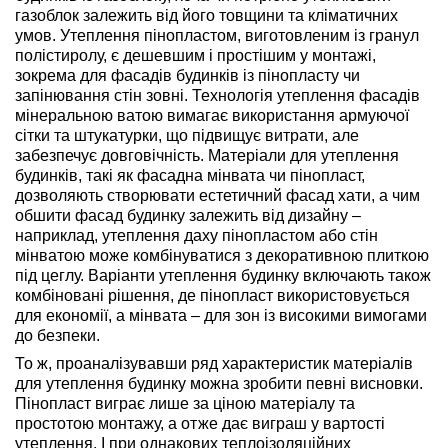
газоблок залежить від його товщини та кліматичних
умов. Утеплення пінопластом, виготовленим із гранул
полістиролу, є дешевшим і простішим у монтажі,
зокрема для фасадів будинків із пінопласту чи
запінювання стін зовні. Технологія утеплення фасадів
мінеральною ватою вимагає використання армуючої
сітки та штукатурки, що підвищує витрати, але
забезпечує довговічність. Матеріали для утеплення
будинків, такі як фасадна мінвата чи пінопласт,
дозволяють створювати естетичний фасад хати, а чим
обшити фасад будинку залежить від дизайну –
наприклад, утеплення даху пінопластом або стін
мінватою може комбінуватися з декоративною плиткою
під цеглу. Варіанти утеплення будинку включають також
комбіновані рішення, де пінопласт використовується
для економії, а мінвата – для зон із високими вимогами
до безпеки.
То ж, проаналізувавши ряд характеристик матеріалів
для утеплення будинку можна зробити певні висновки.
Пінопласт виграє лише за ціною матеріалу та
простотою монтажу, а отже дає виграш у вартості
утеплення. І при однакових теплоізоляційних