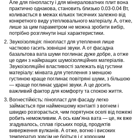
Але для пінопласту і для мінераловатних плит вона
практично однакова, становить близько 0.03-0.04 Вт,
коливається в межах кількох тисячних залежно від
конкретного виду утеплювального матеріалу. А, отже,
лише за цим параметром не можна зробити вибір,
потрібно розглянути інші характеристики.
Звукоізоляція:
пінопласт для утеплення лише
частково гасить зовнішні звуки. А от фасадна
базальтова вата шуми поглинає дуже добре, а отже
це один з найкращих шумоізоляційних матеріалів.
Звукоізоляційні властивості залежать від густини
матеріалу: мінвата для утеплення з меншою
густиною краще поглинає повітряні шуми, з більшою
— краще поглинає ударні звуки. А це досить
важливий фактор для комфорту та спокою життя.
Вогнестійкість:
пінопласт для фасаду легко
займається при найменшому контакті з вогнем і
швидко розгорається, чим порятунок оселі від пожежі
робить неможливим. А ось кам’яна вата — це, як вже
згадувалось, сплав гірських порід, продуктів
виверження вулканів. А отже, вогню і високих
температур зовсім не боїться і є хорошим