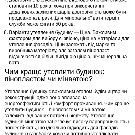
становити 10 років, хоча при використанні
додаткових захисних шарів довговічність може бути
продовжена в рази. Для мінеральної вати термін
служби може сягати 50 років.
Варіанти утеплення будинку — Ціна.
Важливим
фактором для вибору є, звісно, ціна на матеріали для
утеплення фасадів. Ціни залежать від марки та
виробника матеріалу, але загалом пінопласт
відзначається більш вигідною ціною, ніж мінеральна
вата.
Чим краще утеплити будинок:
пінопластом чи мінватою?
Утеплення будинку є важливим етапом будівництва чи
реконструкції, адже воно впливає на
енергоефективність і комфорт проживання. Чим краще
утеплити будинок – пінопластом чи мінватою –
залежить від ваших потреб і бюджету. Утеплення
будинків мінватою забезпечує високу паропроникність і
вогнестійкість, що ідеально підходить для фасадів
будинків із газоблоку, хоча чи потрібно утеплювати