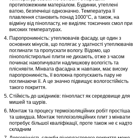
протипожежним матеріалом. Будинки, утеплені
ватою, безпечніші однозначно. Температура її
плавлення становить понад 1000°C, а також, на
відміну від пінопласту, не виділяє токсичних смол при
високих температурах.
Паропроникність:
утеплювачів фасаду, це один з
основних мінусів, що полягає у здатності утеплювачів
поглинати та пропускати вологу. Відомо, що
пінополістирольні плити не дихають, отже з часом
починає накопичувати надлишкову вологість та
пліснявіти. Мінвата фасадна ж навпаки, має високу
паропроникність, її волокна пропускають пару не
поглинаючи її. А це значно підвищує вологостійкість
такого покриття.
Стійкість до шкідників
: пінопласт як середовище для
мишей та щурів.
Монтаж
та процесу термоізоляційних робіт простіша
та швидша. Монтаж теплоізоляційних плит з мінвати
потребує більшої кваліфікації, проте також не є надто
складним
Довговічність
служби пінопластового покриття може