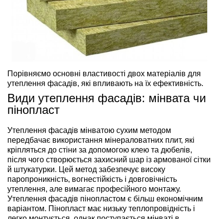
Порівняємо основні властивості двох матеріалів для
утеплення фасадів, які впливають на їх ефективність.
Види утеплення фасадів: мінвата чи
пінопласт
Утеплення фасадів мінватою сухим методом
передбачає використання мінераловатних плит, які
кріпляться до стіни за допомогою клею та дюбелів,
після чого створюється захисний шар із армованої сітки
й штукатурки. Цей метод забезпечує високу
паропроникність, вогнестійкість і довговічність
утеплення, але вимагає професійного монтажу.
Утеплення фасадів пінопластом є більш економічним
варіантом. Пінопласт має низьку теплопровідність і
легко монтується, однак поступається мінваті в