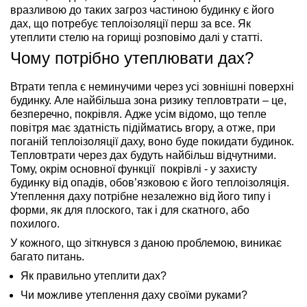
вразливою до таких загроз частиною будинку є його
дах, що потребує теплоізоляції перш за все. Як
утеплити стелю на горищі розповімо далі у статті.
Чому потрібно утеплювати дах?
Втрати тепла є неминучими через усі зовнішні поверхні
будинку. Але найбільша зона ризику тепловтрати – це,
безперечно, покрівля. Адже усім відомо, що тепле
повітря має здатність підійматись вгору, а отже, при
поганій теплоізоляції даху, воно буде покидати будинок.
Тепловтрати через дах будуть найбільш відчутними.
Тому, окрім основної функції покрівлі - у захисту
будинку від опадів, обов’язковою є його теплоізоляція.
Утеплення даху потрібне незалежно від його типу і
форми, як для плоского, так і для скатного, або
похилого.
У кожного, що зіткнувся з даною проблемою, виникає
багато питань.
Як правильно утеплити дах?
Чи можливе утеплення даху своїми руками?