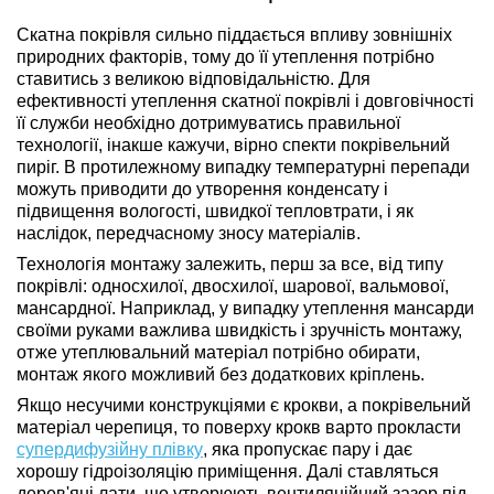
Скатна покрівля сильно піддається впливу зовнішніх
природних факторів, тому до її утеплення потрібно
ставитись з великою відповідальністю. Для
ефективності утеплення скатної покрівлі і довговічності
її служби необхідно дотримуватись правильної
технології, інакше кажучи, вірно спекти покрівельний
пиріг. В протилежному випадку температурні перепади
можуть приводити до утворення конденсату і
підвищення вологості, швидкої тепловтрати, і як
наслідок, передчасному зносу матеріалів.
Технологія монтажу залежить, перш за все, від типу
покрівлі: односхилої, двосхилої, шарової, вальмової,
мансардної. Наприклад, у випадку утеплення мансарди
своїми руками важлива швидкість і зручність монтажу,
отже утеплювальний матеріал потрібно обирати,
монтаж якого можливий без додаткових кріплень.
Якщо несучими конструкціями є крокви, а покрівельний
матеріал черепиця, то поверху крокв варто прокласти
супердифузійну плівку
, яка пропускає пару і дає
хорошу гідроізоляцію приміщення. Далі ставляться
дерев'яні лати, що утворюють вентиляційний зазор під