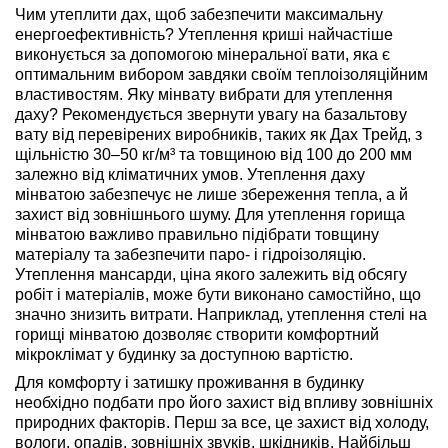
Чим утеплити дах, щоб забезпечити максимальну
енергоефективність? Утеплення криші найчастіше
виконується за допомогою мінеральної вати, яка є
оптимальним вибором завдяки своїм теплоізоляційним
властивостям. Яку мінвату вибрати для утеплення
даху? Рекомендується звернути увагу на базальтову
вату від перевірених виробників, таких як Дах Трейд, з
щільністю 30–50 кг/м³ та товщиною від 100 до 200 мм
залежно від кліматичних умов. Утеплення даху
мінватою забезпечує не лише збереження тепла, а й
захист від зовнішнього шуму. Для утеплення горища
мінватою важливо правильно підібрати товщину
матеріалу та забезпечити паро- і гідроізоляцію.
Утеплення мансарди, ціна якого залежить від обсягу
робіт і матеріалів, може бути виконано самостійно, що
значно знизить витрати. Наприклад, утеплення стелі на
горищі мінватою дозволяє створити комфортний
мікроклімат у будинку за доступною вартістю.
Для комфорту і затишку проживання в будинку
необхідно подбати про його захист від впливу зовнішніх
природних факторів. Перш за все, це захист від холоду,
вологи, опадів, зовнішніх звуків, шкідників. Найбільш