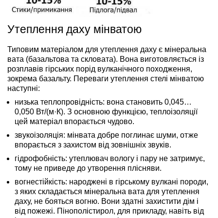
Утеплення даху мінватою
Типовим матеріалом для утеплення даху є мінеральна
вата (базальтова та скловата). Вона виготовляється із
розплавів гірських порід вулканічного походження,
зокрема базальту. Переваги утеплення стелі мінватою
наступні:
низька теплопровідність: вона становить 0,045…
0,050 Вт/(м·К). З основною функцією, теплоізоляції
цей матеріал впорається чудово.
звукоізоляція: мінвата добре поглинає шуми, отже
впорається з захистом від зовнішніх звуків.
гідрофобність: утеплювач вологу і пару не затримує,
тому не приведе до утворення плісняви.
вогнестійкість: народжені в гірському вулкані породи,
з яких складається мінеральна вата для утеплення
даху, не бояться вогню. Вони здатні захистити дім і
від пожежі. Пінополістирол, для прикладу, навіть від