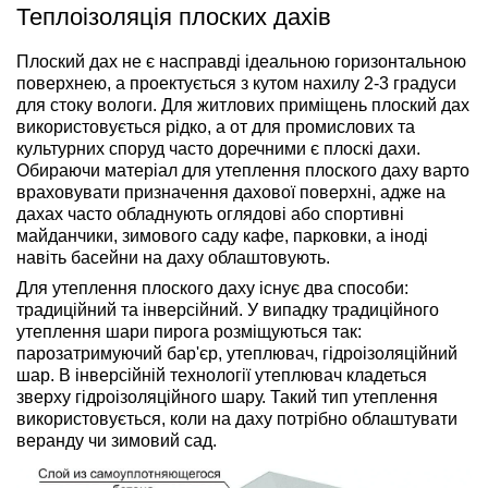
Теплоізоляція плоских дахів
Плоский дах не є насправді ідеальною горизонтальною
поверхнею, а проектується з кутом нахилу 2-3 градуси
для стоку вологи. Для житлових приміщень плоский дах
використовується рідко, а от для промислових та
культурних споруд часто доречними є плоскі дахи.
Обираючи матеріал для утеплення плоского даху варто
враховувати призначення дахової поверхні, адже на
дахах часто обладнують оглядові або спортивні
майданчики, зимового саду кафе, парковки, а іноді
навіть басейни на даху облаштовують.
Для утеплення плоского даху існує два способи:
традиційний та інверсійний. У випадку традиційного
утеплення шари пирога розміщуються так:
парозатримуючий бар'єр, утеплювач, гідроізоляційний
шар. В інверсійній технології утеплювач кладеться
зверху гідроізоляційного шару. Такий тип утеплення
використовується, коли на даху потрібно облаштувати
веранду чи зимовий сад.