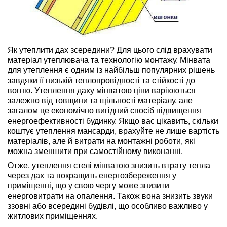
Як утеплити дах зсередини? Для цього слід врахувати
матеріал утеплювача та технологію монтажу. Мінвата
для утеплення є одним із найбільш популярних рішень
завдяки її низькій теплопровідності та стійкості до
вогню. Утеплення даху мінватою ціни варіюються
залежно від товщини та щільності матеріалу, але
загалом це економічно вигідний спосіб підвищення
енергоефективності будинку. Якщо вас цікавить, скільки
коштує утеплення мансарди, врахуйте не лише вартість
матеріалів, але й витрати на монтажні роботи, які
можна зменшити при самостійному виконанні.
Отже, утеплення стелі мінватою знизить втрату тепла
через дах та покращить енергозбереження у
приміщенні, що у свою чергу може знизити
енерговитрати на опалення. Також вона знизить звуки
ззовні або всередині будівлі, що особливо важливо у
житлових приміщеннях.