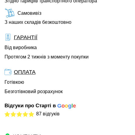
Згідно тарифів транспортного оператора
Самовивіз
З наших складів безкоштовно
ГАРАНТІЇ
Від виробника
Протягом 2 тижнів з моменту покупки
ОПЛАТА
Готівкою
Безготівковий розрахунок
Відгуки про Старті в
G
o
o
g
l
e
87 відгуків