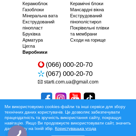
Керамоблок
Керамічні блоки
Газоблоки
Мансардні вікна
Мінеральна вата
Екструдований
Екструдований
пінополістирол
пінопласт
Покрівельні плівки
Бруківка
та мембрани
Арматура
Сходи на горище
Цегла
Виробники
(066) 000-20-70
(067) 000-20-70
starti.com.ua@gmail.com
Ми використовуємо cookies-файли та інші сервіси для збору
технічних даних користувачів. Це дозволяє забезпечувати
працездатність та зручність використання сайту, покращує
Розробка та Розкрутка сайтів
навігацію. Якщо Ви продовжуєте використовувати сайт, значить
даєте згоду на їхній збір.
Користувацька угода