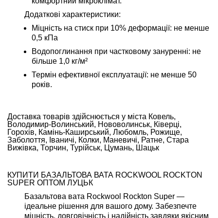
комфортний мікроклімат.
Додаткові характеристики:
Міцність на стиск при 10% деформації: не менше
0,5 кПа
Водопоглинання при частковому зануренні: не
більше 1,0 кг/м²
Термін ефективної експлуатації: не менше 50
років.
Доставка товарів здійснюється у міста Ковель,
Володимир-Волинський, Нововолинськ, Ківерці,
Горохів, Камінь-Каширський, Любомль, Рожище,
Заболоття, Іваничі, Колки, Маневичі, Ратне, Стара
Вижівка, Торчин, Турійськ, Цумань, Шацьк
КУПИТИ БАЗАЛЬТОВА ВАТА ROCKWOOL ROCKTON
SUPER ОПТОМ ЛУЦЬК
Базальтова вата Rockwool Rockton Super —
ідеальне рішення для вашого дому. Забезпечте
міцність, довговічність і надійність завдяки якісним