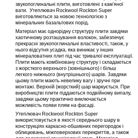
звукопоглинальні плити, виготовлені з кам'яної
вати. Утеплювач Rockwool Rockton Super
виготовляються за новою технологією з
мінеральних базальтових порід.
Матеріал має однорідну структуру плити завдяки
хаотичному розташування волокон, забезпечує
прекрасні звукопоглинальні властивості, також, у
нього відсутня усадка, яка виникає у інших
мінераловатних плит під час тривалої експлуатації.
Плити мають комбіновану структуру і складаються
з жорсткого верхнього (зовнішнього) і більш
легкого нижнього (внутрішнього) шарів. Завдяки
цьому плити мають невелику вагу і зручні при
монтажі. Верхній (жорсткий) шар маркується. При
виробництві плити піддаються подвійному випалу,
завдяки цьому практично виключається
можливість появи плям на фасаді.
Утеплювач Rockwool Rockton Super
використовується в якості середнього шару в
конструкціях каркасно-обшивних перегородок і
облицювань, міжповерхових перекриттів, а також