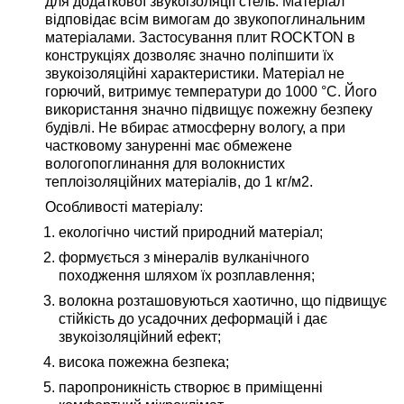
для додаткової звукоізоляції стель. Матеріал
відповідає всім вимогам до звукопоглинальним
матеріалами. Застосування плит ROCKTON в
конструкціях дозволяє значно поліпшити їх
звукоізоляційні характеристики. Матеріал не
горючий, витримує температури до 1000 °С. Його
використання значно підвищує пожежну безпеку
будівлі. Не вбирає атмосферну вологу, а при
частковому зануренні має обмежене
вологопоглинання для волокнистих
теплоізоляційних матеріалів, до 1 кг/м2.
Особливості матеріалу:
екологічно чистий природний матеріал;
формується з мінералів вулканічного
походження шляхом їх розплавлення;
волокна розташовуються хаотично, що підвищує
стійкість до усадочних деформацій і дає
звукоізоляційний ефект;
висока пожежна безпека;
паропроникність створює в приміщенні