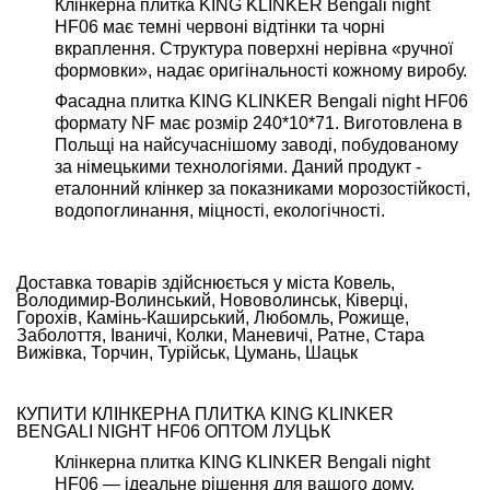
Клінкерна плитка KING KLINKER Bengali night
HF06 має темні червоні відтінки та чорні
вкраплення. Структура поверхні нерівна «ручної
формовки», надає оригінальності кожному виробу.
Фасадна плитка KING KLINKER Bengali night HF06
формату NF має розмір 240*10*71. Виготовлена в
Польщі на найсучаснішому заводі, побудованому
за німецькими технологіями. Даний продукт -
еталонний клінкер за показниками морозостійкості,
водопоглинання, міцності, екологічності.
Доставка товарів здійснюється у міста Ковель,
Володимир-Волинський, Нововолинськ, Ківерці,
Горохів, Камінь-Каширський, Любомль, Рожище,
Заболоття, Іваничі, Колки, Маневичі, Ратне, Стара
Вижівка, Торчин, Турійськ, Цумань, Шацьк
КУПИТИ КЛІНКЕРНА ПЛИТКА KING KLINKER
BENGALI NIGHT HF06 ОПТОМ ЛУЦЬК
Клінкерна плитка KING KLINKER Bengali night
HF06 — ідеальне рішення для вашого дому.