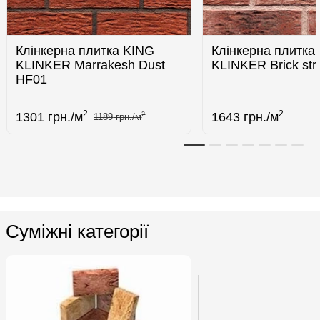
Клінкерна плитка KING
Клінкерна плитка
KLINKER Marrakesh Dust
KLINKER Brick str
HF01
2
2
1301
грн./м
1643
грн./м
2
1189
грн./м
Суміжні категорії