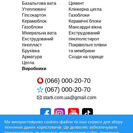
Базальтова вата
Цемент
Утеплювачі
Клінкерна цегла
Гіпсокартон
Газоблоки
Керамоблок
Керамічні блоки
Газоблоки
Мансардні вікна
Мінеральна вата
Екструдований
Екструдований
пінополістирол
пінопласт
Покрівельні плівки
Бруківка
та мембрани
Арматура
Сходи на горище
Цегла
Виробники
(066) 000-20-70
(067) 000-20-70
starti.com.ua@gmail.com
Ми використовуємо cookies-файли та інші сервіси для збору
технічних даних користувачів. Це дозволяє забезпечувати
працездатність та зручність використання сайту, покращує