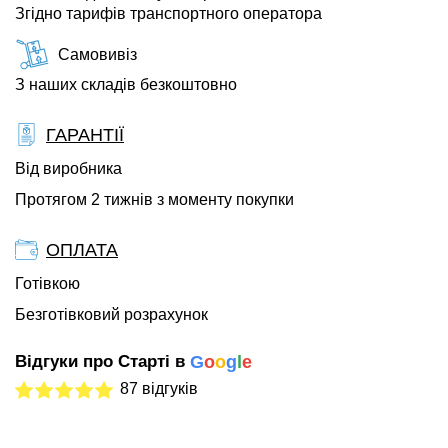
Згідно тарифів транспортного оператора
Самовивіз
З наших складів безкоштовно
ГАРАНТІЇ
Від виробника
Протягом 2 тижнів з моменту покупки
ОПЛАТА
Готівкою
Безготівковий розрахунок
Відгуки про Старті в
G
o
o
g
l
e
87 відгуків