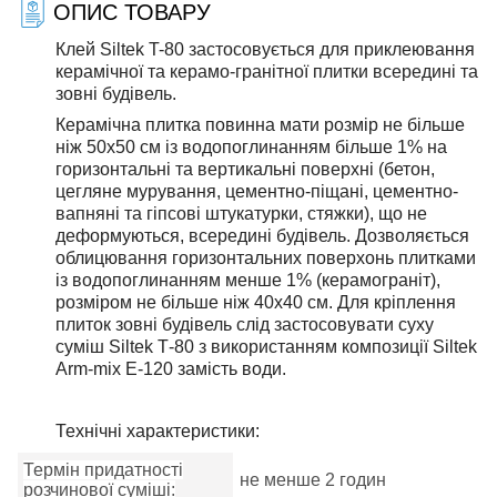
ОПИС ТОВАРУ
Клей Siltek T-80 застосовується для приклеювання
керамічної та керамо-гранітної плитки всередині та
зовні будівель.
Керамічна плитка повинна мати розмір не більше
ніж 50х50 см із водопоглинанням більше 1% на
горизонтальні та вертикальні поверхні (бетон,
цегляне мурування, цементно-піщані, цементно-
вапняні та гіпсові штукатурки, стяжки), що не
деформуються, всередині будівель. Дозволяється
облицювання горизонтальних поверхонь плитками
із водопоглинанням менше 1% (керамограніт),
розміром не більше ніж 40х40 см. Для кріплення
плиток зовні будівель слід застосовувати суху
суміш Siltek Т-80 з використанням композиції Siltek
Arm-mix Е-120 замість води.
Технічні характеристики:
Термін придатності
не менше 2 годин
розчинової суміші: