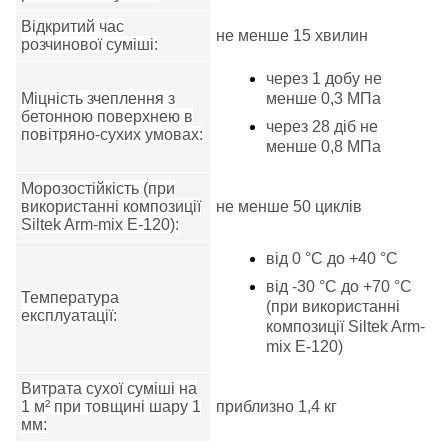
Відкритий час
не менше 15 хвилин
розчинової суміші:
через 1 добу не
Міцність зчеплення з
менше 0,3 МПа
бетонною поверхнею в
через 28 діб не
повітряно-сухих умовах:
менше 0,8 МПа
Морозостійкість (при
використанні композиції
не менше 50 циклів
Siltek Arm-mix Е-120):
від 0 °С до +40 °С
від -30
°С до +70 °С
Температура
(при використанні
експлуатації:
композиції Siltek Arm-
mix E-120)
Витрата сухої суміші на
1 м² при товщині шару 1
приблизно 1,4 кг
мм: