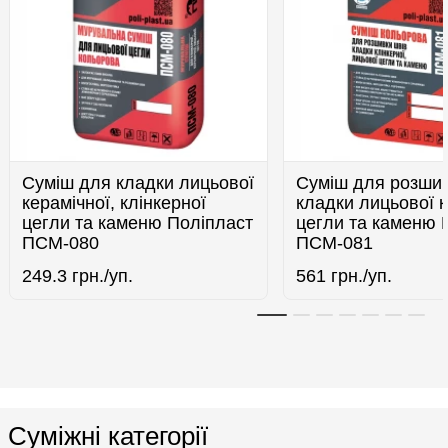
Суміш для кладки лицьової
Суміш для розшив
керамічної, клінкерної
кладки лицьової к
цегли та каменю Поліпласт
цегли та каменю 
ПСМ-080
ПСМ-081
249.3
грн./уп.
561
грн./уп.
Суміжні категорії