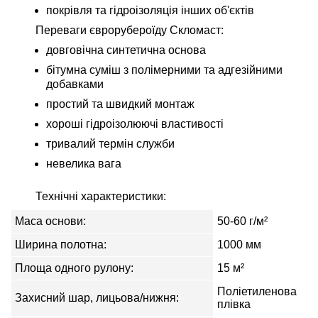
покрівля та гідроізоляція інших об'єктів
Переваги єврорубероїду Скломаст:
довговічна синтетична основа
бітумна суміш з полімерними та адгезійними
добавками
простий та швидкий монтаж
хороші гідроізолюючі властивості
тривалий термін служби
невелика вага
Технічні характеристики:
Маса основи:
50-60 г/м²
Ширина полотна:
1000 мм
Площа одного рулону:
15 м²
Поліетиленова
Захисний шар, лицьова/нижня:
плівка