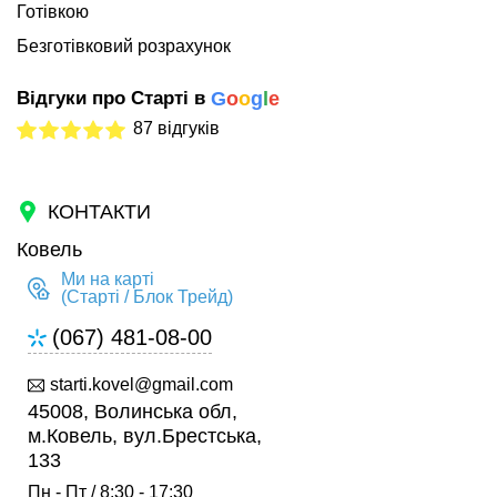
Готівкою
Безготівковий розрахунок
Відгуки про Старті в
G
o
o
g
l
e
87 відгуків
КОНТАКТИ
Ковель
Ми на карті
(Старті / Блок Трейд)
(067) 481-08-00
starti.kovel@gmail.com
45008, Волинська обл,
м.Ковель, вул.Брестська,
133
Пн - Пт / 8:30 - 17:30