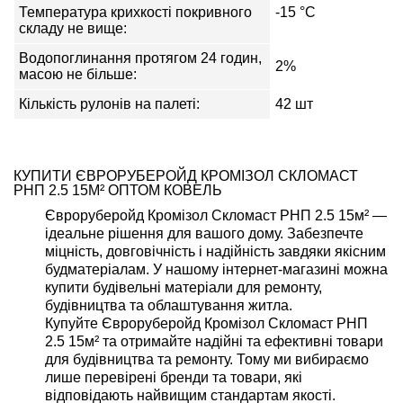
Температура крихкості покривного
-15 °С
складу не вище:
Водопоглинання протягом 24 годин,
2%
масою не більше:
Кількість рулонів на палеті:
42 шт
КУПИТИ ЄВРОРУБЕРОЙД КРОМІЗОЛ СКЛОМАСТ
РНП 2.5 15М² ОПТОМ КОВЕЛЬ
Євроруберойд Кромізол Скломаст РНП 2.5 15м² —
ідеальне рішення для вашого дому. Забезпечте
міцність, довговічність і надійність завдяки якісним
будматеріалам. У нашому інтернет-магазині можна
купити будівельні матеріали для ремонту,
будівництва та облаштування житла.
Купуйте Євроруберойд Кромізол Скломаст РНП
2.5 15м² та отримайте надійні та ефективні товари
для будівництва та ремонту. Тому ми вибираємо
лише перевірені бренди та товари, які
відповідають найвищим стандартам якості.