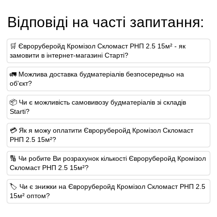
Відповіді на часті запитання:
🛒 Євроруберойд Кромізол Скломаст РНП 2.5 15м² - як
замовити в інтернет-магазині Старті?
🚛 Можлива доставка будматеріалів безпосередньо на
об'єкт?
📦 Чи є можливість самовивозу будматеріалів зі складів
Starti?
💳 Як я можу оплатити Євроруберойд Кромізол Скломаст
РНП 2.5 15м²?
🔢 Чи робите Ви розрахунок кількості Євроруберойд Кромізол
Скломаст РНП 2.5 15м²?
🏷️ Чи є знижки на Євроруберойд Кромізол Скломаст РНП 2.5
15м² оптом?