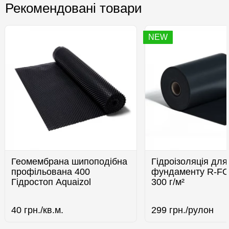
Рекомендовані товари
NEW
Геомембрана шипоподібна
Гідроізоляція для
профільована 400
фундаменту R-F
Гідростоп Aquaizol
300 г/м²
40
грн./кв.м.
299
грн./рулон