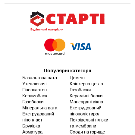
Будівельні матеріали
Популярні категорії
Базальтова вата
Цемент
Утеплювачі
Клінкерна цегла
Гіпсокартон
Газоблоки
Керамоблок
Керамічні блоки
Газоблоки
Мансардні вікна
Мінеральна вата
Екструдований
Екструдований
пінополістирол
пінопласт
Покрівельні плівки
Бруківка
та мембрани
Арматура
Сходи на горище