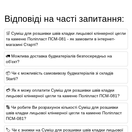
Відповіді на часті запитання:
🛒 Суміш для розшивки швів кладки лицьової клінкерної цегли
та каменю Поліпласт ПСМ-081 - як замовити в інтернет-
магазині Старті?
🚛 Можлива доставка будматеріалів безпосередньо на
об'єкт?
📦 Чи є можливість самовивозу будматеріалів зі складів
Starti?
💳 Як я можу оплатити Суміш для розшивки швів кладки
лицьової клінкерної цегли та каменю Поліпласт ПСМ-081?
🔢 Чи робите Ви розрахунок кількості Суміш для розшивки
швів кладки лицьової клінкерної цегли та каменю Поліпласт
ПСМ-081?
🏷️ Чи є знижки на Суміш для розшивки швів кладки лицьової