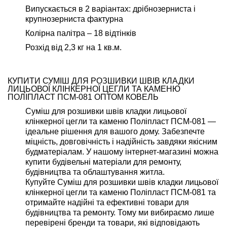
Випускається в 2 варіантах: дрібнозерниста і
крупнозерниста фактурна
Колірна палітра – 18 відтінків
Розхід від 2,3 кг на 1 кв.м.
КУПИТИ СУМІШ ДЛЯ РОЗШИВКИ ШВІВ КЛАДКИ
ЛИЦЬОВОЇ КЛІНКЕРНОЇ ЦЕГЛИ ТА КАМЕНЮ
ПОЛІПЛАСТ ПСМ-081 ОПТОМ КОВЕЛЬ
Суміш для розшивки швів кладки лицьової
клінкерної цегли та каменю Поліпласт ПСМ-081 —
ідеальне рішення для вашого дому. Забезпечте
міцність, довговічність і надійність завдяки якісним
будматеріалам. У нашому інтернет-магазині можна
купити будівельні матеріали для ремонту,
будівництва та облаштування житла.
Купуйте Суміш для розшивки швів кладки лицьової
клінкерної цегли та каменю Поліпласт ПСМ-081 та
отримайте надійні та ефективні товари для
будівництва та ремонту. Тому ми вибираємо лише
перевірені бренди та товари, які відповідають