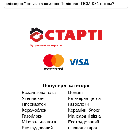
клінкерної цегли та каменю Поліпласт ПСМ-081 оптом?
Будівельні матеріали
Популярні категорії
Базальтова вата
Цемент
Утеплювачі
Клінкерна цегла
Гіпсокартон
Газоблоки
Керамоблок
Керамічні блоки
Газоблоки
Мансардні вікна
Мінеральна вата
Екструдований
Екструдований
пінополістирол