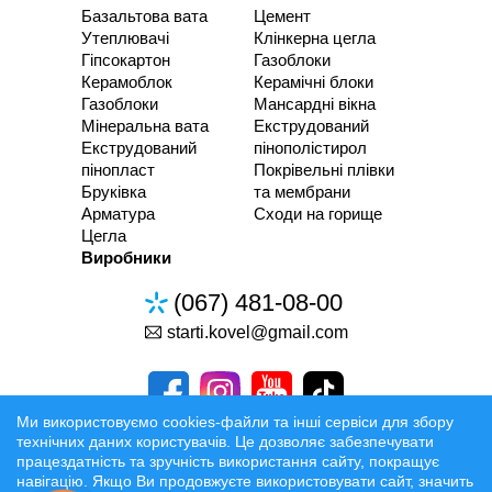
Базальтова вата
Цемент
Утеплювачі
Клінкерна цегла
Гіпсокартон
Газоблоки
Керамоблок
Керамічні блоки
Газоблоки
Мансардні вікна
Мінеральна вата
Екструдований
Екструдований
пінополістирол
пінопласт
Покрівельні плівки
Бруківка
та мембрани
Арматура
Сходи на горище
Цегла
Виробники
(067) 481-08-00
starti.kovel@gmail.com
Ми використовуємо cookies-файли та інші сервіси для збору
технічних даних користувачів. Це дозволяє забезпечувати
працездатність та зручність використання сайту, покращує
Розробка та Розкрутка сайтів
навігацію. Якщо Ви продовжуєте використовувати сайт, значить