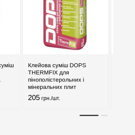
суміш
Клейова суміш DOPS
Сходи
THERMFIX для
Luxe S
а
пінополістерольних і
мінеральних плит
205
7850
грн./шт.
г