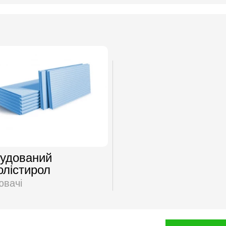
рудований
олістирол
ювачі