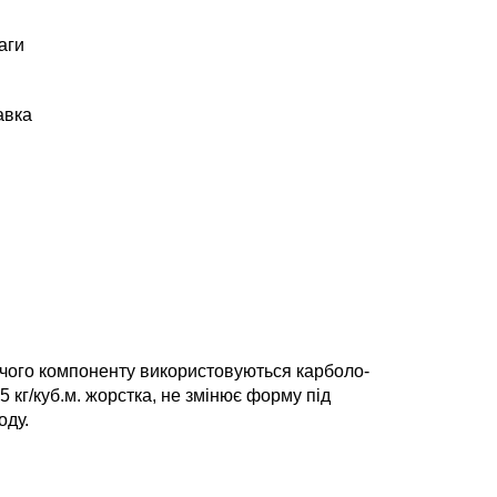
аги
авка
учого компоненту використовуються карболо-
 кг/куб.м. жорстка, не змінює форму під
оду.