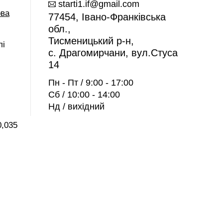
starti1.if@gmail.com
ова
77454, Івано-Франківська
обл.,
Тисменицький р-н,
лі
c. Драгомирчани, вул.Стуса
14
Пн - Пт / 9:00 - 17:00
Сб / 10:00 - 14:00
Нд / вихідний
0,035