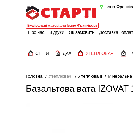
Івано-Франків
Будівельні матеріали Івано-Франківськ
Про нас
Відгуки
Як замовити
Доставка і опла
СТІНИ
ДАХ
УТЕПЛЮВАЧІ
Н
Головна
Утеплювачі
Утеплювачі
Мінеральна 
Базальтова вата IZOVAT 1