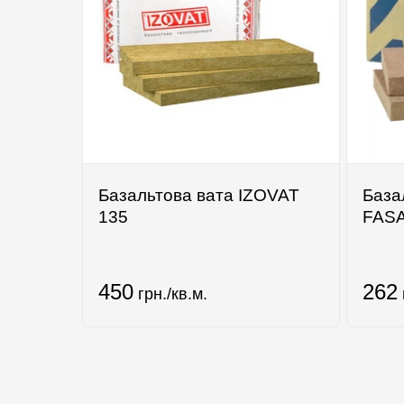
Базальтова вата IZOVAT
База
135
FAS
450
262
грн./кв.м.