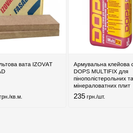
льтова вата IZOVAT
Армувальна клейова 
AD
DOPS MULTIFIX для
пінополістерольних т
мінераловатних плит
235
грн./кв.м.
грн./шт.