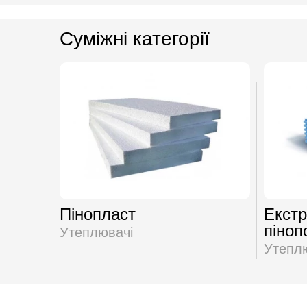
Суміжні категорії
Пінопласт
Екст
піноп
Утеплювачі
Утепл