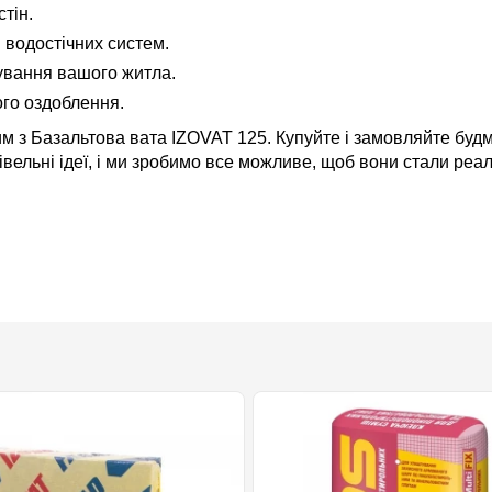
тін.
 водостічних систем.
ування вашого житла.
ого оздоблення.
м з Базальтова вата IZOVAT 125. Купуйте і замовляйте будм
вельні ідеї, і ми зробимо все можливе, щоб вони стали реал