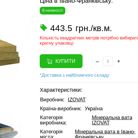
Ціна в Івано-Франківську:
В наявності
443.5
грн./кв.м.
Кількість квадратних метрів потрібно вибират
кратну упаковці
–
+
КУПИТИ
*Доставка з найближчого складу
Характеристики:
Виробник:
IZOVAT
Країна-виробник:
Україна
Категорія
Мінеральна вата
виробника:
IZOVAT
Категорія
Мінеральна вата в Івано-
міста:
Франківську