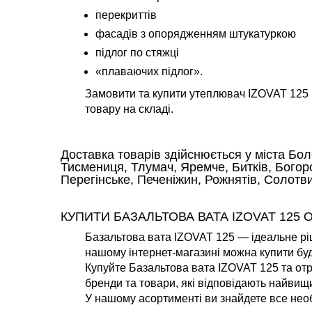
перекриттів
фасадів з опорядженням штукатуркою
підлог по стяжці
«плаваючих підлог».
Замовити та купити утеплювач IZOVAT 125 в
товару на складі.
Доставка товарів здійснюється у міста Бол
Тисмениця, Тлумач, Яремче, Битків, Богор
Перегінське, Печеніжин, Рожнятів, Солотв
КУПИТИ БАЗАЛЬТОВА ВАТА IZOVAT 125 
Базальтова вата IZOVAT 125 — ідеальне ріш
нашому інтернет-магазині можна купити буд
Купуйте Базальтова вата IZOVAT 125 та отр
бренди та товари, які відповідають найвищ
У нашому асортименті ви знайдете все необ