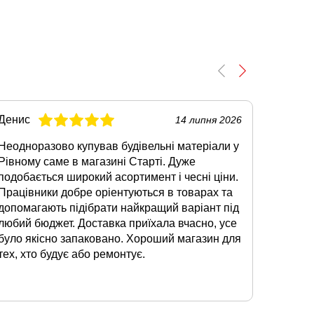
Денис
Олег
14 липня 2026
Неодноразово купував будівельні матеріали у
Коли зн
Рівному саме в магазині Старті. Дуже
Луцьку,
подобається широкий асортимент і чесні ціни.
Сподоб
Працівники добре оріентуються в товарах та
наявнос
допомагають підібрати найкращий варіант під
суміші.
любий бюджет. Доставка приїхала вчасно, усе
відмінн
було якісно запаковано. Хороший магазин для
допомо
тех, хто будує або ремонтує.
звертат