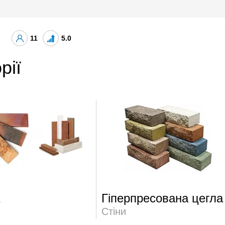
11
5.0
рії
а
Гіперпресована цегла
Стіни