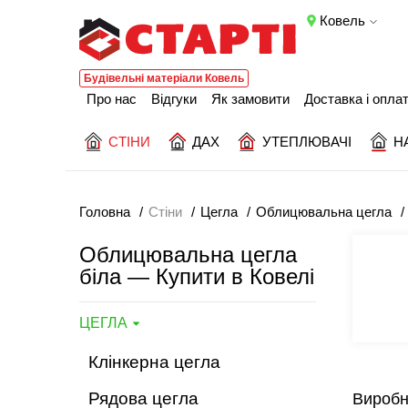
Ковель
Будівельні матеріали Ковель
Про нас
Відгуки
Як замовити
Доставка і опла
СТІНИ
ДАХ
УТЕПЛЮВАЧІ
Н
Головна
Стіни
Цегла
Облицювальна цегла
Облицювальна цегла
біла — Купити в Ковелі
ЦЕГЛА
Клінкерна цегла
Рядова цегла
Виробн