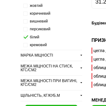
31.
жовтий
коричневий
вишневий
Будівел
персиковий
білий
ПРИЗ
кремовий
цегла
МАРКА МІЦНОСТІ
цегла
МЕЖА МІЦНОСТІ НА СТИСК,
облиц
КГС/СМ2
облиц
МЕЖА МІЦНОСТІ ПРИ ВИГИНІ,
облиц
КГС/СМ2
ЩІЛЬНІСТЬ, КГ/КУБ.М
МЕНЕД