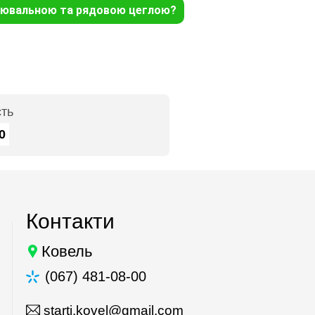
ицювальною та рядовою цеглою?
сть
0
Контакти
Ковель
(067) 481-08-00
starti.kovel@gmail.com