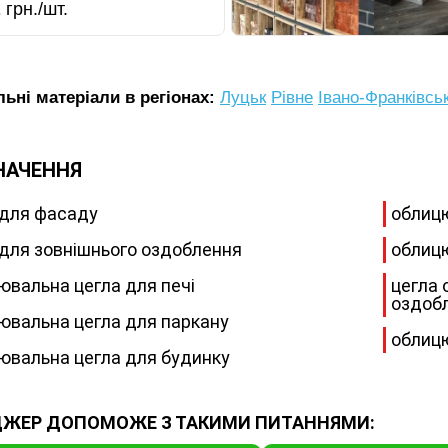
2
грн./шт.
ьні матеріали в регіонах:
Луцьк
Рівне
Івано-Франківсь
НАЧЕННЯ
 для фасаду
облицю
 для зовнішнього оздоблення
облицю
ювальна цегла для печі
цегла 
оздоб
ювальна цегла для паркану
облицю
ювальна цегла для будинку
ЖЕР ДОПОМОЖЕ З ТАКИМИ ПИТАННЯМИ: