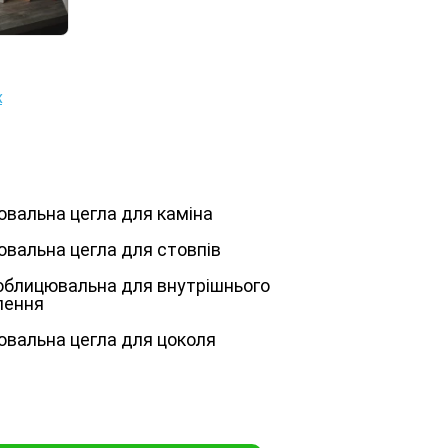
к
вальна цегла для каміна
вальна цегла для стовпів
облицювальна для внутрішнього
лення
вальна цегла для цоколя