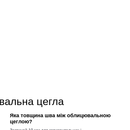
вальна цегла
Яка товщина шва між облицювальною
цеглою?