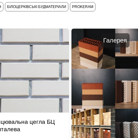
Н
БІЛОЦЕРКІВСЬКІ БУДМАТЕРІАЛИ
PROKERAM
Галерея
цювальна цегла БЦ
талева