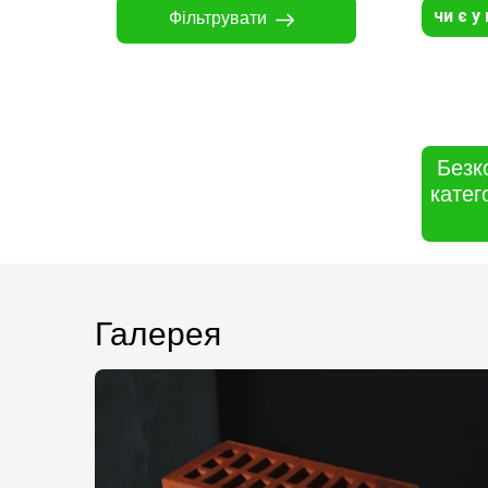
чи є у
Фільтрувати
Безк
катег
Галерея