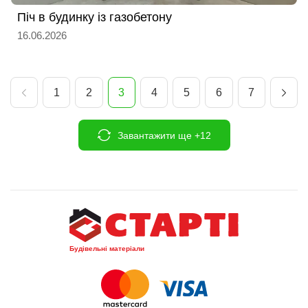
Піч в будинку із газобетону
16.06.2026
1
2
3
4
5
6
7
Завантажити ще +12
Будівельні матеріали