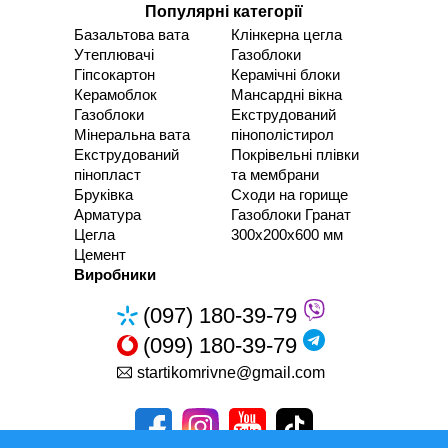
Популярні категорії
Базальтова вата
Клінкерна цегла
Утеплювачі
Газоблоки
Гіпсокартон
Керамічні блоки
Керамоблок
Мансардні вікна
Газоблоки
Екструдований
Мінеральна вата
пінополістирол
Екструдований
Покрівельні плівки
пінопласт
та мембрани
Бруківка
Сходи на горище
Арматура
Газоблоки Гранат
Цегла
300х200х600 мм
Цемент
Виробники
(097) 180-39-79
(099) 180-39-79
startikomrivne@gmail.com