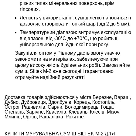
різних типах мінеральних поверхонь, крім
гіпсових.
Легкість у використанні:
суміш легко наноситься і
дозволяє створювати тонкий шар (від 2 до 5 мм).
Температурний діапазон:
витримує експлуатацію
в діапазоні від -30°C до +70°C, що робить її
універсальною для будь-якої пори року.
Закупівля
оптом
у Рівному дасть змогу значно
зекономити на матеріалах, забезпечуючи при
цьому високу якість будівельних робіт. Замовляйте
суміш Siltek M-2 вже сьогодні і гарантовано
отримуйте надійний результат!
Доставка товарів здійснюється у міста Березне, Вараш,
Дубно, Дубровиця, Здолбунів, Корець, Костопіль,
Острог, Радивилів, Сарни, Володимирець, Гоща,
Степань, Зарічне, Квасилів, Клевань, Клесів, Мізоч,
Млинів, Оржів, Рафалівка, Рокитне
КУПИТИ МУРУВАЛЬНА СУМІШ SILTEK M-2 ДЛЯ