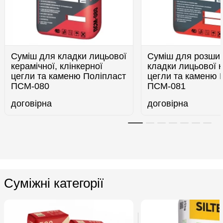
Суміш для кладки лицьової
Суміш для розшив
керамічної, клінкерної
кладки лицьової к
цегли та каменю Поліпласт
цегли та каменю 
ПСМ-080
ПСМ-081
договірна
договірна
Суміжні категорії