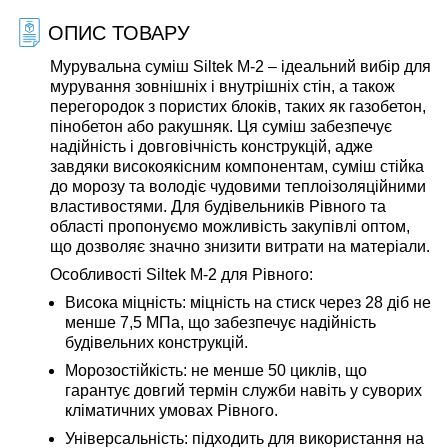
ОПИС ТОВАРУ
Мурувальна суміш Siltek M-2
– ідеальний вибір для
мурування зовнішніх і внутрішніх стін, а також
перегородок з пористих блоків, таких як газобетон,
пінобетон або ракушняк. Ця суміш забезпечує
надійність і довговічність конструкцій, адже
завдяки високоякісним компонентам, суміш стійка
до морозу та володіє чудовими теплоізоляційними
властивостями. Для будівельників Рівного та
області пропонуємо можливість закупівлі
оптом
,
що дозволяє значно знизити витрати на матеріали.
Особливості Siltek M-2 для Рівного:
Висока міцність:
міцність на стиск через 28 діб не
менше 7,5 МПа, що забезпечує надійність
будівельних конструкцій.
Морозостійкість:
не менше 50 циклів, що
гарантує довгий термін служби навіть у суворих
кліматичних умовах Рівного.
Універсальність:
підходить для використання на