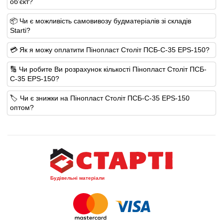
об'єкт?
📦 Чи є можливість самовивозу будматеріалів зі складів
Starti?
💳 Як я можу оплатити Пінопласт Століт ПСБ-С-35 EPS-150?
🔢 Чи робите Ви розрахунок кількості Пінопласт Століт ПСБ-
С-35 EPS-150?
🏷️ Чи є знижки на Пінопласт Століт ПСБ-С-35 EPS-150
оптом?
Будівельні матеріали