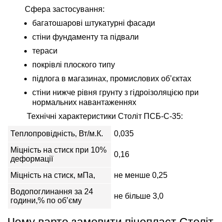
Сфера застосування
:
багатошарові штукатурні фасади
стіни фундаменту та підвали
тераси
покрівлі плоского типу
підлога в магазинах, промислових об’єктах
стіни нижче рівня грунту з гідроізоляцією при
нормальних навантаженнях
Технічні характеристики Століт ПСБ-С-35:
Теплопровідність, Вт/м.К.
0,035
Міцність на стиск при 10%
0,16
деформації
Міцність на стиск, мПа,
не менше 0,25
Водопоглинання за 24
не більше 3,0
години,% по об’єму