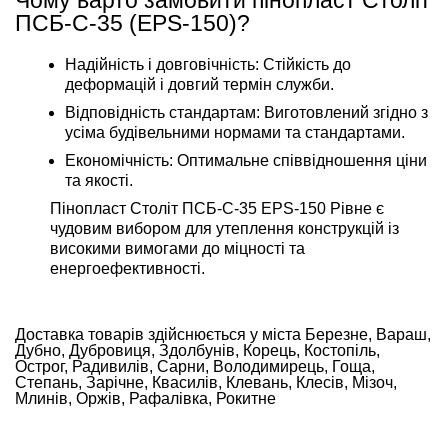
Чому варто замовити пінопласт Століт
ПСБ-С-35 (EPS-150)?
Надійність і довговічність: Стійкість до
деформацій і довгий термін служби.
Відповідність стандартам: Виготовлений згідно з
усіма будівельними нормами та стандартами.
Економічність: Оптимальне співвідношення ціни
та якості.
Пінопласт Століт ПСБ-С-35 EPS-150 Рівне є
чудовим вибором для утеплення конструкцій із
високими вимогами до міцності та
енергоефективності.
Доставка товарів здійснюється у міста Березне, Вараш,
Дубно, Дубровиця, Здолбунів, Корець, Костопіль,
Острог, Радивилів, Сарни, Володимирець, Гоща,
Степань, Зарічне, Квасилів, Клевань, Клесів, Мізоч,
Млинів, Оржів, Рафалівка, Рокитне