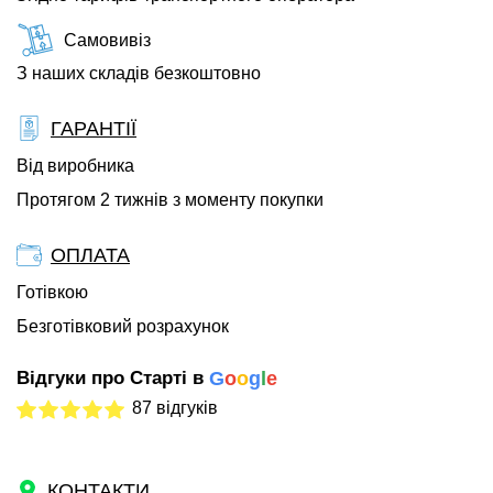
Самовивіз
З наших складів безкоштовно
ГАРАНТІЇ
Від виробника
Протягом 2 тижнів з моменту покупки
ОПЛАТА
Готівкою
Безготівковий розрахунок
Відгуки про Старті в
G
o
o
g
l
e
87 відгуків
КОНТАКТИ