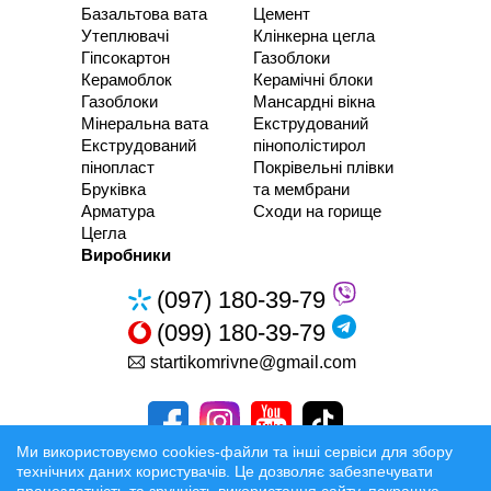
Базальтова вата
Цемент
Утеплювачі
Клінкерна цегла
Гіпсокартон
Газоблоки
Керамоблок
Керамічні блоки
Газоблоки
Мансардні вікна
Мінеральна вата
Екструдований
Екструдований
пінополістирол
пінопласт
Покрівельні плівки
Бруківка
та мембрани
Арматура
Сходи на горище
Цегла
Виробники
(097) 180-39-79
(099) 180-39-79
startikomrivne@gmail.com
Ми використовуємо cookies-файли та інші сервіси для збору
технічних даних користувачів. Це дозволяє забезпечувати