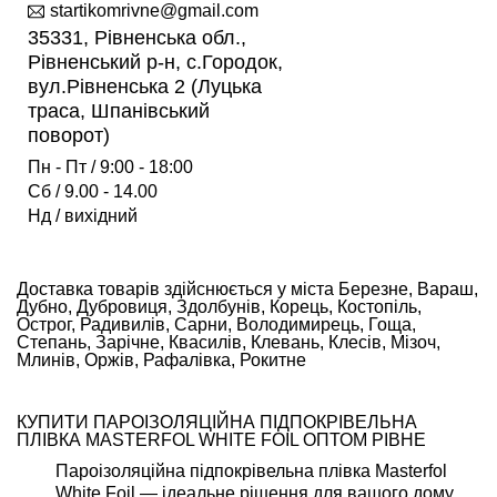
startikomrivne@gmail.com
35331, Рівненська обл.,
Рівненський р-н, с.Городок,
вул.Рівненська 2 (Луцька
траса, Шпанівський
поворот)
Пн - Пт / 9:00 - 18:00
Сб / 9.00 - 14.00
Нд / вихідний
Доставка товарів здійснюється у міста Березне, Вараш,
Дубно, Дубровиця, Здолбунів, Корець, Костопіль,
Острог, Радивилів, Сарни, Володимирець, Гоща,
Степань, Зарічне, Квасилів, Клевань, Клесів, Мізоч,
Млинів, Оржів, Рафалівка, Рокитне
КУПИТИ ПАРОІЗОЛЯЦІЙНА ПІДПОКРІВЕЛЬНА
ПЛІВКА MASTERFOL WHITE FOIL ОПТОМ РІВНЕ
Пароізоляційна підпокрівельна плівка Masterfol
White Foil — ідеальне рішення для вашого дому.