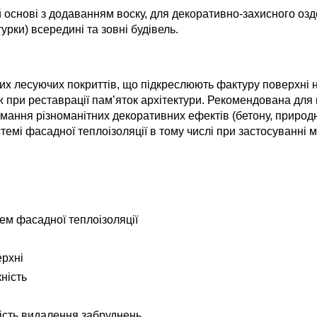
ій основі з додаванням воску, для декоративно-захисного оз
рки) всередині та зовні будівель.
х лесуючих покриттів, що підкреслюють фактуру поверхні н
ж при реставрації пам’яток архітектури. Рекомендована для
ання різноманітних декоративних ефектів (бетону, природн
емі фасадної теплоізоляції в тому числі при застосуванні 
ем фасадної теплоізоляції
ерхні
ність
кість видалення забруднень