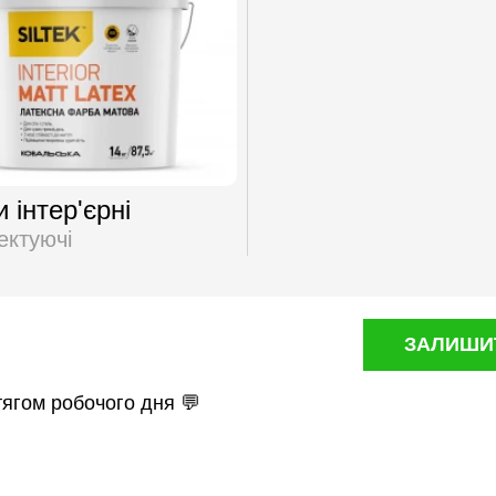
 інтер'єрні
ектуючі
ЗАЛИШИТ
тягом робочого дня 💬