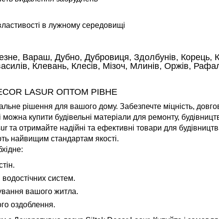
 властивості в лужному середовищі
езне, Вараш, Дубно, Дубровиця, Здолбунів, Корець, К
силів, Клевань, Клесів, Мізоч, Млинів, Оржів, Рафал
ECOR LASUR ОПТОМ РІВНЕ
альне рішення для вашого дому. Забезпечте міцність, довгові
 можна купити будівельні матеріали для ремонту, будівниц
sur та отримайте надійні та ефективні товари для будівниц
ають найвищим стандартам якості.
хідне:
тін.
 водостічних систем.
ування вашого житла.
ого оздоблення.