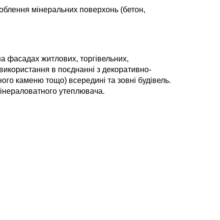
доблення мінеральних поверхонь (бетон,
а фасадах житлових, торгівельних,
 використання в поєднанні з декоративно-
ого каменю тощо) всередині та зовні будівель.
мінераловатного утеплювача.