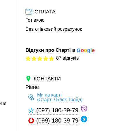
ОПЛАТА
Готівкою
Безготівковий розрахунок
Відгуки про Старті в
G
o
o
g
l
e
87 відгуків
КОНТАКТИ
Рівне
Ми на карті
(Старті / Блок Трейд)
я в
(097) 180-39-79
(099) 180-39-79