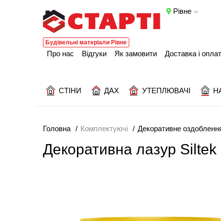
Рівне
Будівельні матеріали Рівне
Про нас
Відгуки
Як замовити
Доставка і опла
СТІНИ
ДАХ
УТЕПЛЮВАЧІ
Н
Головна
Комплектуючі
Декоративне оздобленн
Декоративна лазур Siltek