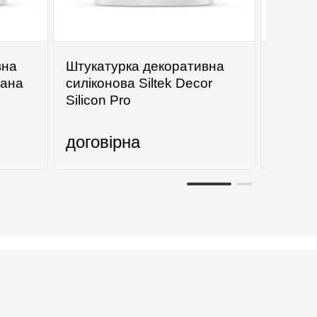
вна
Штукатурка декоративна
Керамі
вана
силіконова Siltek Decor
25 (Бе
Silicon Pro
договірна
89
грн.