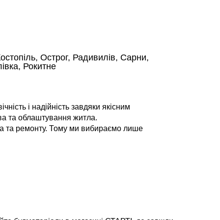
остопіль, Острог, Радивилів, Сарни,
івка, Рокитне
чність і надійність завдяки якісним
тва та облаштування житла.
тва та ремонту. Тому ми вибираємо лише