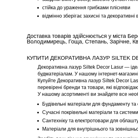
стійка до ураження грибками плісняви
відмінно зберігає захисні та декоративні
Доставка товарів здійснюється у міста Бер
Володимирець, Гоща, Степань, Зарічне, Ква
КУПИТИ ДЕКОРАТИВНА ЛАЗУР SILTEK D
Декоративна лазур Siltek Decor Lasur — іде
будматеріалам. У нашому інтернет-магазині
Купуйте Декоративна лазур Siltek Decor La
перевірені бренди та товари, які відповід
У нашому асортименті ви знайдете все необ
Будівельні матеріали для фундаменту та с
Сучасні покрівельні матеріали та системи
Сантехніку та електротовари для облашт
Матеріали для внутрішнього та зовнішнь