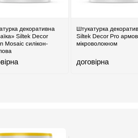
атурка декоративна
Штукатурка декорати
аїка» Siltek Decor
Siltek Decor Pro армо
on Mosaic силікон-
мікроволокном
лова
овірна
договірна