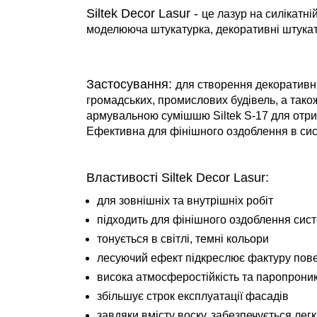
Siltek Decor Lasur -
це лазур на силікатн
моделююча штукатурка, декоративні штукату
Застосування:
для створення декоративни
громадських, промислових будівель, а тако
армувальною сумішшю Siltek S-17 для отрим
Ефективна для фінішного оздоблення в сист
Властивості Siltek Decor Lasur:
для зовнішніх та внутрішніх робіт
підходить для фінішного оздоблення сист
тонується в світлі, темні кольори
лесуючий ефект підкреслює фактуру пов
висока атмосферостійкість та паропроник
збільшує строк експлуатації фасадів
завдяки вмісту воску, забезпечується лег