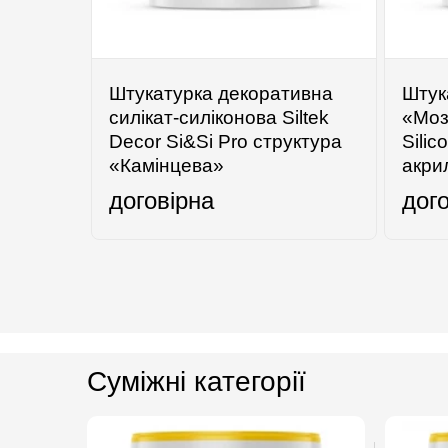
Штукатурка декоративна
Штук
силікат-силіконова Siltek
«Моз
Decor Si&Si Pro структура
Silic
«Камінцева»
акри
договірна
дог
Суміжні категорії