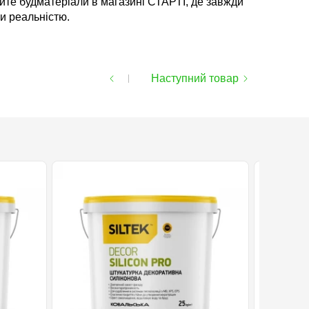
яйте будматеріали в магазині СТАРТІ, де завжди
ли реальністю.
Наступний товар