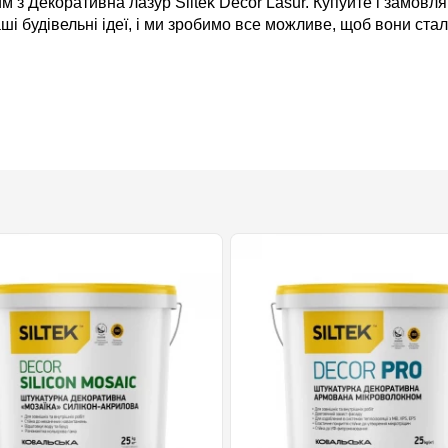
м з Декоративна лазур Siltek Decor Lasur. Купуйте і замовл
ші будівельні ідеї, і ми зробимо все можливе, щоб вони ста