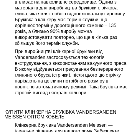
впливає на навколишнє середовище. Одним з
матеріалів для виробництва бруківки є річкова
глина, яка являє собою відновлювальну сировину.
Бруківка з клінкеру має термін служби, що
дорівнює терміну дорогоцінного каменю – 135
років, а близько 90% виробу можна
використовувати повторно, що ще в кілька раз
збільшує його термін служби.
При виробництві клінкерної бруківки від
Vandersanden застосовується технологія
екструдування, з використанням вакуумного преса.
В якому відбувається пресування безперервного
глиняного бруса (стрічки), після цього цю стрічку
нарізають на цеглини потрібного розміру в
повністю автоматичному режимі. Така бруківка має
строгий вигляд і яскраві кольори.
КУПИТИ КЛІНКЕРНА БРУКІВКА VANDERSANDEN
MEISSEN ОПТОМ КОВЕЛЬ
Клінкерна бруківка Vandersanden Meissen —
ідеальне рішення для вашого дому. Забезпечте