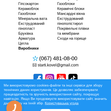
Гіпсокартон
Газоблоки
Керамоблок
Керамічні блоки
Газоблоки
Мансардні вікна
Мінеральна вата
Екструдований
Екструдований
пінополістирол
пінопласт
Покрівельні плівки
Бруківка
та мембрани
Арматура
Сходи на горище
Цегла
Виробники
(067) 481-08-00
starti.kovel@gmail.com
Ми використовуємо cookies-файли та інші сервіси для збору
технічних даних користувачів. Це дозволяє забезпечувати
працездатність та зручність використання сайту, покращує
Розробка та Розкрутка сайтів
навігацію. Якщо Ви продовжуєте використовувати сайт, значить
даєте згоду на їхній збір.
Користувацька угода
Офіційні умови