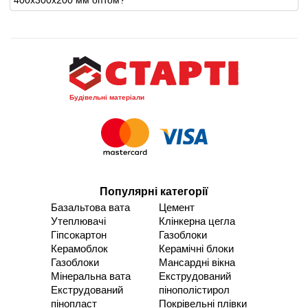
Будівельні матеріали
Популярні категорії
Базальтова вата
Цемент
Утеплювачі
Клінкерна цегла
Гіпсокартон
Газоблоки
Керамоблок
Керамічні блоки
Газоблоки
Мансардні вікна
Мінеральна вата
Екструдований
Екструдований
пінополістирол
пінопласт
Покрівельні плівки