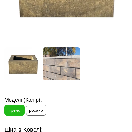
Моделі (Колір):
грейс
росано
Ціна в Ковелі: