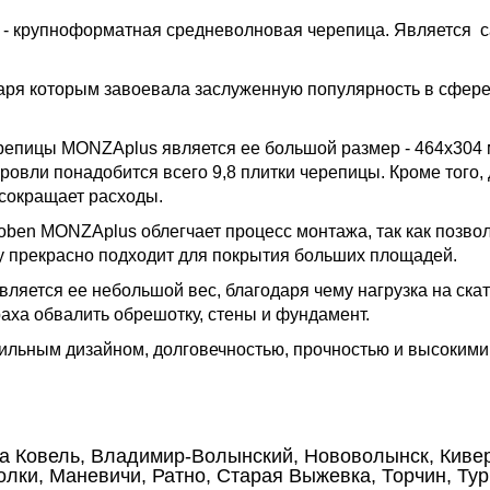
- крупноформатная средневолновая черепица. Является са
даря которым завоевала заслуженную популярность в сфере
епицы MONZAplus является ее большой размер - 464х304 м
кровли понадобится всего 9,8 плитки черепицы. Кроме того
 сокращает расходы.
en MONZAplus облегчает процесс монтажа, так как позволя
у прекрасно подходит для покрытия больших площадей.
яется ее небольшой вес, благодаря чему нагрузка на скат
раха обвалить обрешотку, стены и фундамент.
ильным дизайном, долговечностью, прочностью и высокими
да Ковель, Владимир-Волынский, Нововолынск, Кивер
лки, Маневичи, Ратно, Старая Выжевка, Торчин, Тур