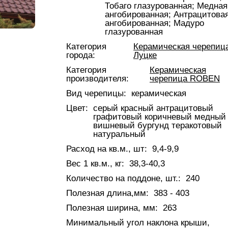
Тобаго глазурованная;
Медная
ангобированная;
Антрацитова
ангобированная;
Мадуро
глазурованная
Категория
Керамическая черепиц
города:
Луцке
Категория
Керамическая
производителя:
черепица ROBEN
Вид черепицы:
керамическая
Цвет:
серый красный антрацитовый
графитовый коричневый медный
вишневый бургунд теракотовый
натуральный
Расход на кв.м., шт:
9,4-9,9
Вес 1 кв.м., кг:
38,3-40,3
Количество на поддоне, шт.:
240
Полезная длина,мм:
383 - 403
Полезная ширина, мм:
263
Минимальный угол наклона крыши,