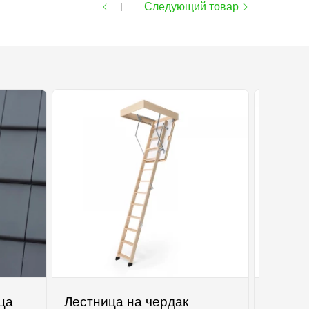
Следующий товар
цa
Лестница на чердак
Газобл