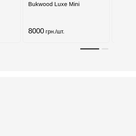
Bukwood Luxe Mini
120x2
8000
3750
грн./шт.
г