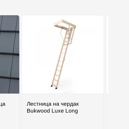
цa
Лестница на чердак
Базаль
Bukwood Luxe Long
45