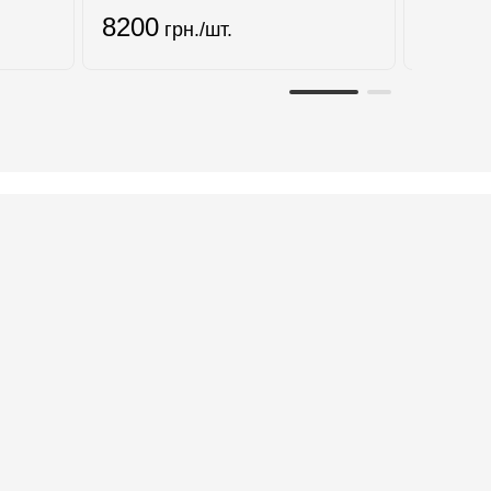
8200
137.1
грн./шт.