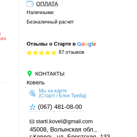
ОПЛАТА
Наличными
Безналичный расчет
а
ого
Отзывы о Старте в
G
o
o
g
l
e
87 отзывов
КОНТАКТЫ
Ковель
Мы на карте
(Старті / Блок Трейд)
(067) 481-08-00
starti.kovel@gmail.com
45008, Волынская обл.,
г.Ковель, ул. Брестская, 133