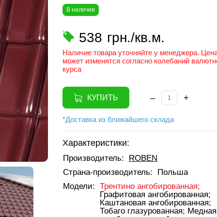
В наличии
538
грн./кв.м.
Наличие товара уточняйте у менеджера. Цен
может изменятся согласно колебаний валютн
курса
–
+
КУПИТЬ
*Доставка из ближайшего склада
Характеристики:
Производитель:
ROBEN
Страна-производитель:
Польша
Модели:
Трентино ангобированная;
Графитовая ангобированная;
Каштановая ангобированная;
Тобаго глазурованная;
Медная