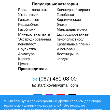
Популярные категории
Базальтовая вата
Клинкерный кирпич
Утеплители
Газоблоки
Гипсокартон
Керамические
Керамоблок
блоки
Газоблоки
Мансардные окна
Минеральная вата
Екструдированный
Экструдированный
пенополистирол
пенопласт
Кровельные пленки
Брусчатка
и мембраны
Арматура
Лестницы на
Кирпич
чердак
Цемент
Производители
(067) 481-08-00
starti.kovel@gmail.com
Мы используем cookies-файлы и другие сервисы для сбора
технических данных пользователей. Это позволяет
обеспечивать работоспособность и удобство использования