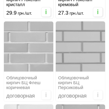
кристалл
кремовый
i
i
29.9
27.3
грн./шт.
грн./шт.
Облицовочный
Облицовочный
кирпич БЦ Флеш
кирпич БЦ
коричневая
Персиковый
i
i
договорная
договорная