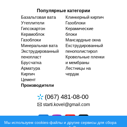
Популярные категории
Базальтовая вата
Клинкерный кирпич
Утеплители
Газоблоки
Гипсокартон
Керамические
Керамоблок
блоки
Газоблоки
Мансардные окна
Минеральная вата
Екструдированный
Экструдированный
пенополистирол
пенопласт
Кровельные пленки
Брусчатка
и мембраны
Арматура
Лестницы на
Кирпич
чердак
Цемент
Производители
(067) 481-08-00
starti.kovel@gmail.com
Мы используем cookies-файлы и другие сервисы для сбора