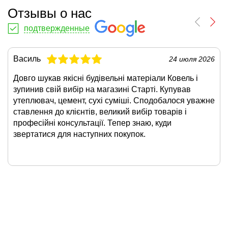
Отзывы о нас
подтвержденные
Василь
24 июля 2026
Довго шукав якісні будівельні матеріали Ковель і
зупинив свій вибір на магазині Старті. Купував
утеплювач, цемент, сухі суміші. Сподобалося уважне
ставлення до клієнтів, великий вибір товарів і
професійні консультації. Тепер знаю, куди
звертатися для наступних покупок.