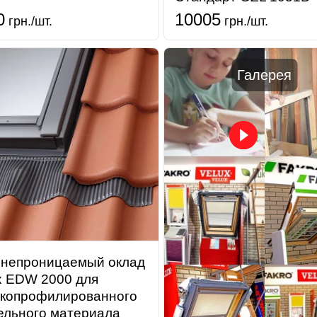
0
10005
грн./шт.
грн./шт.
Галерея
непроницаемый оклад
x EDW 2000 для
копрофилированного
ельного материала