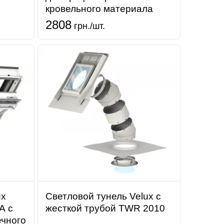
кровельного материала
2808
грн./шт.
ux
Светловой тунель Velux с
А с
жесткой трубой TWR 2010
ечного