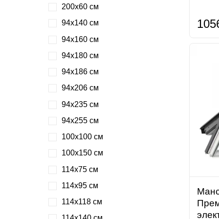
200х60 см
105
94х140 см
94х160 см
94х180 см
94х186 см
94х206 см
94х235 см
94х255 см
100х100 см
100х150 см
114х75 см
114х95 см
Манс
114х118 см
Прем
элек
114х140 см