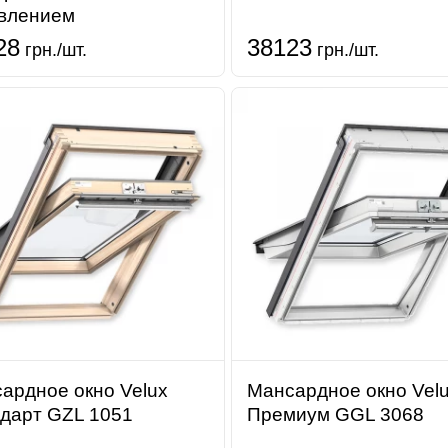
влением
28
38123
грн./шт.
грн./шт.
ардное окно Velux
Мансардное окно Vel
дарт GZL 1051
Премиум GGL 3068