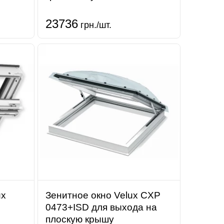
23736
грн./шт.
ux
Зенитное окно Velux CXP
0473+ISD для выхода на
плоскую крышу