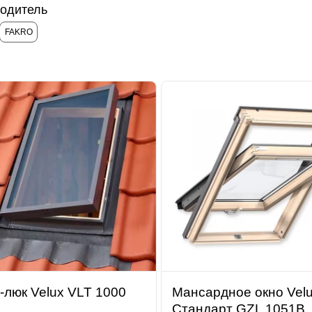
одитель
FAKRO
-люк Velux VLT 1000
Мансардное окно Vel
Стандарт GZL 1051B