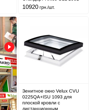
10920
грн./шт.
Зенитное окно Velux CVU
0225QA+ISU 1093 для
плоской кровли с
дистанционным