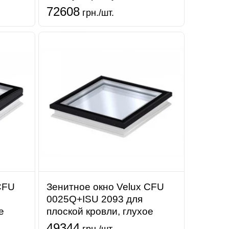
72608
грн./шт.
CFU
Зенитное окно Velux CFU
0025Q+ISU 2093 для
е
плоской кровли, глухое
49344