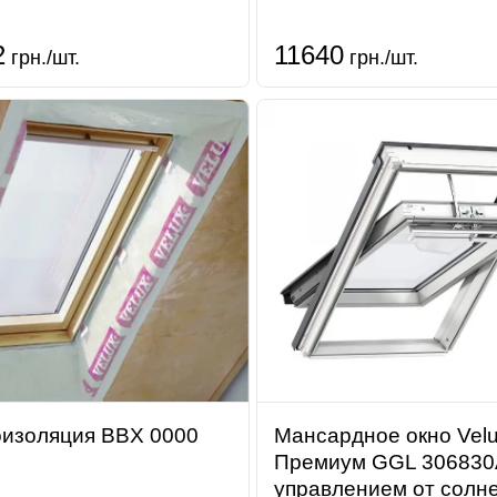
2
11640
грн./шт.
грн./шт.
изоляция BBX 0000
Мансардное окно Vel
Премиум GGL 306830
управлением от солн