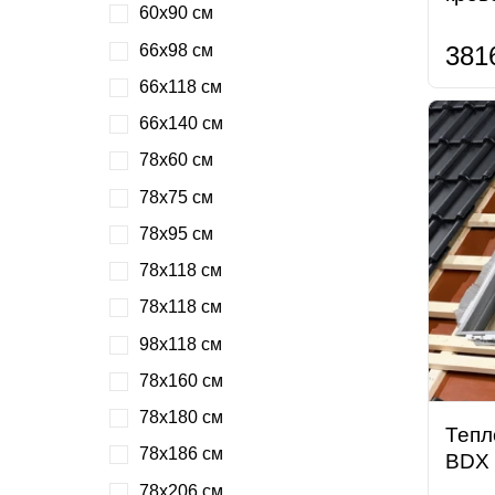
60х90 см
66х98 см
381
66х118 см
66х140 см
78х60 см
78х75 см
78х95 см
78х118 см
78х118 см
98х118 см
78х160 см
78х180 см
Тепл
78х186 см
BDX 
78х206 см