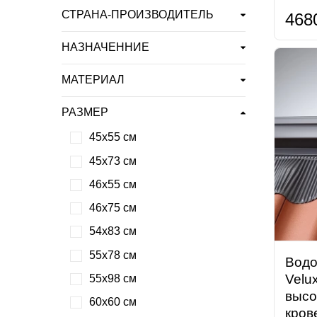
СТРАНА-ПРОИЗВОДИТЕЛЬ
468
НАЗНАЧЕННИЕ
МАТЕРИАЛ
РАЗМЕР
45х55 см
45х73 см
46х55 см
46х75 см
54х83 см
55х78 см
Водо
Velu
55х98 см
высо
60х60 см
кров