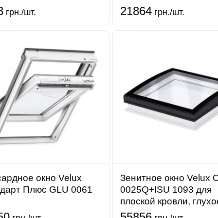
3
21864
грн./шт.
грн./шт.
ардное окно Velux
Зенитное окно Velux 
дарт Плюс GLU 0061
0025Q+ISU 1093 для
плоской кровли, глухо
50
55856