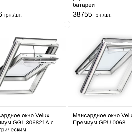
батареи
6
38755
грн./шт.
грн./шт.
ардное окно Velux
Мансардное окно Vel
иум GGL 306821А с
Премиум GPU 0068
трическим