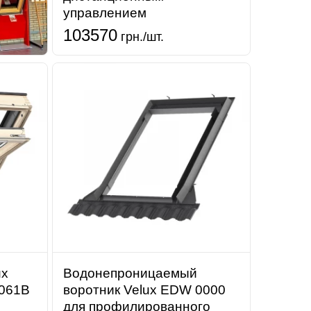
управлением
103570
грн./шт.
ux
Водонепроницаемый
1061B
воротник Velux EDW 0000
для профилированного