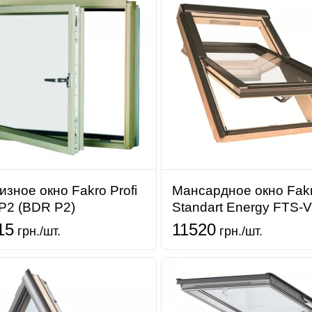
изное окно Fakro Profi
Мансардное окно Fak
P2 (BDR P2)
Standart Energy FTS-
15
11520
грн./шт.
грн./шт.