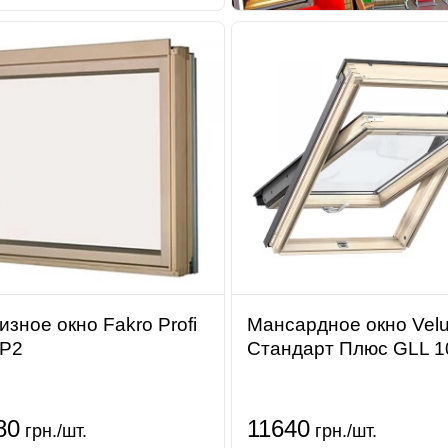
изное окно Fakro Profi
Мансардное окно Vel
 P2
Стандарт Плюс GLL 
80
11640
грн./шт.
грн./шт.