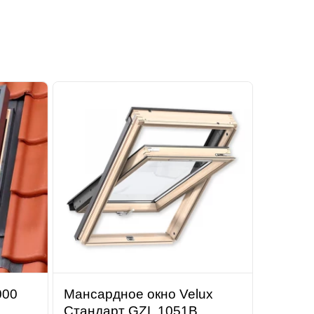
000
Мансардное окно Velux
Стандарт GZL 1051B