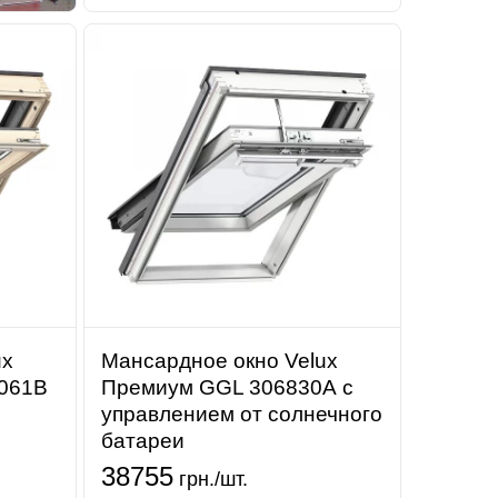
ux
Мансардное окно Velux
1061B
Премиум GGL 306830А с
управлением от солнечного
батареи
38755
грн./шт.