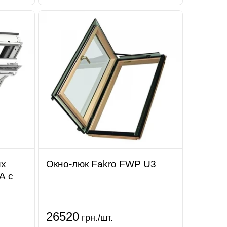
ux
Окно-люк Fakro FWP U3
А с
26520
грн./шт.