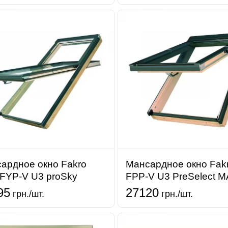
ардное окно Fakro
Мансардное окно Fak
i FYP-V U3 proSky
FPP-V U3 PreSelect 
95
27120
грн./шт.
грн./шт.