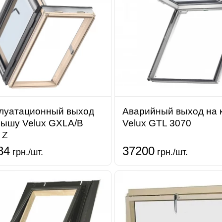
луатационный выход
Аварийный выход на
рышу Velux GXLA/B
Velux GTL 3070
 Z
84
37200
грн./шт.
грн./шт.