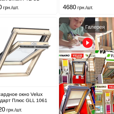
0
4680
грн./шт.
грн./шт.
Галерея
ардное окно Velux
дарт Плюс GLL 1061
20
грн./шт.