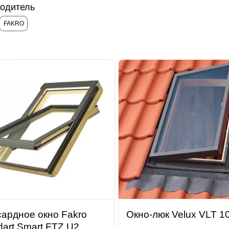
одитель
FAKRO
ардное окно Fakro
Окно-люк Velux VLT 1
dart Smart FTZ U2