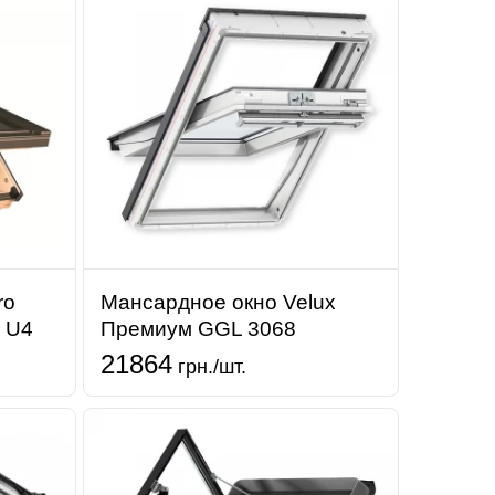
ro
Мансардное окно Velux
V U4
Премиум GGL 3068
21864
грн./шт.