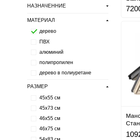
НАЗНАЧЕННИЕ
720
МАТЕРИАЛ
дерево
ПВХ
алюминий
полипропилен
дерево в полиуретане
РАЗМЕР
45х55 см
45х73 см
Манс
46х55 см
Стан
46х75 см
109
54х83 см