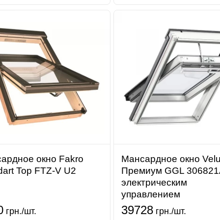
ардное окно Fakro
Мансардное окно Vel
dart Top FTZ-V U2
Премиум GGL 306821
электрическим
управлением
0
39728
грн./шт.
грн./шт.