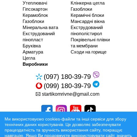
Утеплювачі
Клінкерна цегла
Гіпсокартон
Газоблоки
Керамоблок
Керамічні блоки
Газоблоки
Мансардні вікна
Мінеральна вата
Екструдований
Екструдований
пінополістирол
пінопласт
Покрівельні плівки
Бруківка
та мембрани
Арматура
Сходи на горище
Цегла
Виробники
(097) 180-39-79
(099) 180-39-79
startikomrivne@gmail.com
Ми використовуємо cookies-файли та інші сервіси для збору
технічних даних користувачів. Це дозволяє забезпечувати
працездатність та зручність використання сайту, покращує
Розробка та Розкрутка сайтів
навігацію. Якщо Ви продовжуєте використовувати сайт, значить