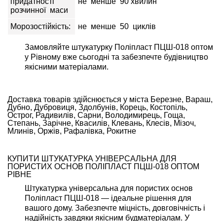
придатності
не менше 90 хвилин
розчинної маси
Морозостійкість:
не менше 50 циклів
Замовляйте штукатурку Поліпласт ПЦШ-018 оптом
у Рівному вже сьогодні та забезпечте будівництво
якісними матеріалами.
Доставка товарів здійснюється у міста Березне, Вараш,
Дубно, Дубровиця, Здолбунів, Корець, Костопіль,
Острог, Радивилів, Сарни, Володимирець, Гоща,
Степань, Зарічне, Квасилів, Клевань, Клесів, Мізоч,
Млинів, Оржів, Рафалівка, Рокитне
КУПИТИ ШТУКАТУРКА УНІВЕРСАЛЬНА ДЛЯ
ПОРИСТИХ ОСНОВ ПОЛІПЛАСТ ПЦШ-018 ОПТОМ
РІВНЕ
Штукатурка універсальна для пористих основ
Поліпласт ПЦШ-018 — ідеальне рішення для
вашого дому. Забезпечте міцність, довговічність і
надійність завдяки якісним будматеріалам. У