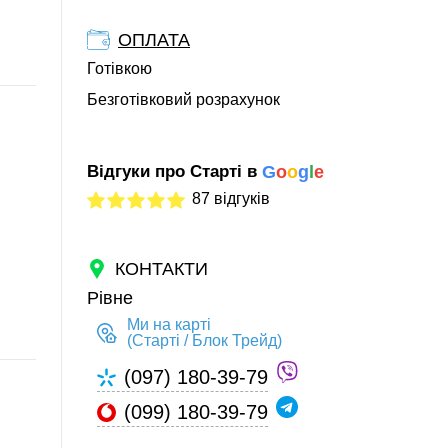
ОПЛАТА
Готівкою
Безготівковий розрахунок
Відгуки про Старті в
G
o
o
g
l
e
87 відгуків
КОНТАКТИ
Рівне
Ми на карті
(Старті / Блок Трейд)
(097) 180-39-79
(099) 180-39-79