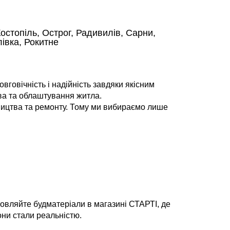
остопіль, Острог, Радивилів, Сарни,
івка, Рокитне
говічність і надійність завдяки якісним
тва та облаштування житла.
ництва та ремонту. Тому ми вибираємо лише
мовляйте будматеріали в магазині СТАРТІ, де
они стали реальністю.