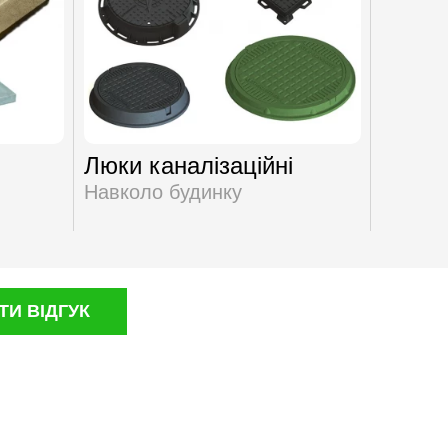
Люки каналізаційні
Повер
водов
Навколо будинку
Навкол
И ВІДГУК