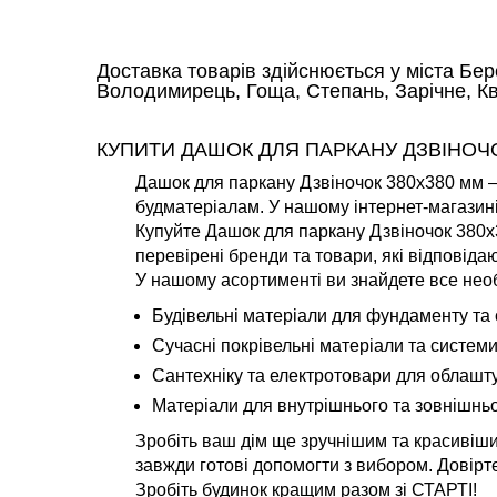
Доставка товарів здійснюється у міста Бер
Володимирець, Гоща, Степань, Зарічне, Ква
КУПИТИ ДАШОК ДЛЯ ПАРКАНУ ДЗВІНОЧО
Дашок для паркану Дзвіночок 380х380 мм — 
будматеріалам. У нашому інтернет-магазині
Купуйте Дашок для паркану Дзвіночок 380х
перевірені бренди та товари, які відповід
У нашому асортименті ви знайдете все необ
Будівельні матеріали для фундаменту та с
Сучасні покрівельні матеріали та системи
Сантехніку та електротовари для облашт
Матеріали для внутрішнього та зовнішнь
Зробіть ваш дім ще зручнішим та красивіши
завжди готові допомогти з вибором. Довірте
Зробіть будинок кращим разом зі СТАРТІ!