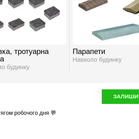
вка, тротуарна
Парапети
а
Навколо будинку
о будинку
ЗАЛИШИТ
тягом робочого дня 💬