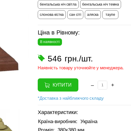
бенгальська ніч світла
бенгальська ніч темна
слонова кістка
сан сіті
аляска
таупе
Ціна в Рівному:
В наявності
546
грн./шт.
Наявність товару уточнюйте у менеджера.
–
+
КУПИТИ
*Доставка з найближчого складу
Характеристики:
Країна-виробник:
Україна
Розмір:
380х380 мм