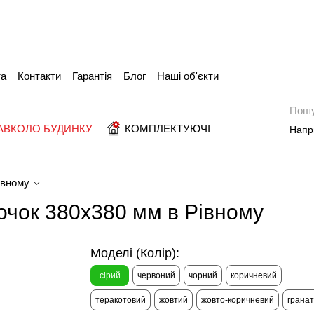
та
Контакти
Гарантія
Блог
Наші об'єкти
АВКОЛО БУДИНКУ
КОМПЛЕКТУЮЧІ
Напр
Рівному
очок 380х380 мм в Рівному
Моделі (Колір):
сірий
червоний
чорний
коричневий
теракотовий
жовтий
жовто-коричневий
грана