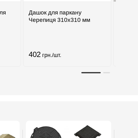
ля
Дашок для паркану
Черепиця 310х310 мм
Тротуа
Манда
мм
402
990
грн./шт.
гр