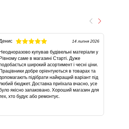
Денис
Олег
14 липня 2026
Неодноразово купував будівельні матеріали у
Коли зн
Рівному саме в магазині Старті. Дуже
Луцьку,
подобається широкий асортимент і чесні ціни.
Сподоб
Працівники добре оріентуються в товарах та
наявнос
допомагають підібрати найкращий варіант під
суміші.
любий бюджет. Доставка приїхала вчасно, усе
відмінн
було якісно запаковано. Хороший магазин для
допомо
тех, хто будує або ремонтує.
звертат