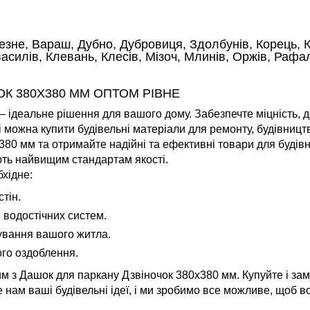
езне, Вараш, Дубно, Дубровиця, Здолбунів, Корець, К
силів, Клевань, Клесів, Мізоч, Млинів, Оржів, Рафал
К 380Х380 ММ ОПТОМ РІВНЕ
ідеальне рішення для вашого дому. Забезпечте міцність, дов
 можна купити будівельні матеріали для ремонту, будівниц
380 мм та отримайте надійні та ефективні товари для будів
ають найвищим стандартам якості.
хідне:
тін.
 водостічних систем.
ування вашого житла.
ого оздоблення.
м з Дашок для паркану Дзвіночок 380х380 мм. Купуйте і за
 нам ваші будівельні ідеї, і ми зробимо все можливе, щоб в