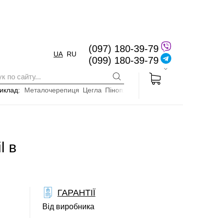
(097) 180-39-79
UA
RU
(099) 180-39-79
иклад:
Металочерепиця
Цегла
Пінопласт
l в
ГАРАНТІЇ
Від виробника