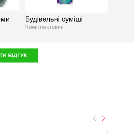
еми
Будівельні суміші
Декор
Комплектуючі
Компле
И ВІДГУК