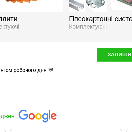
плити
Гіпсокартонні сист
ектуючі
Комплектуючі
ЗАЛИШИТ
тягом робочого дня 💬
рджені