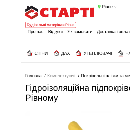
Рівне
Будівельні матеріали Рівне
Про нас
Відгуки
Як замовити
Доставка і опла
СТІНИ
ДАХ
УТЕПЛЮВАЧІ
Н
Головна
Комплектуючі
Покрівельні плівки та 
Гідроізоляційна підпокріве
Рівному