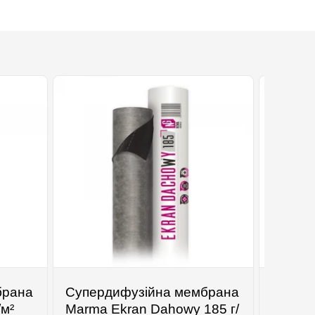
брана
Супердифузійна мембрана
Екстр
м²
Marma Ekran Dahowy 185 г/
пінопо