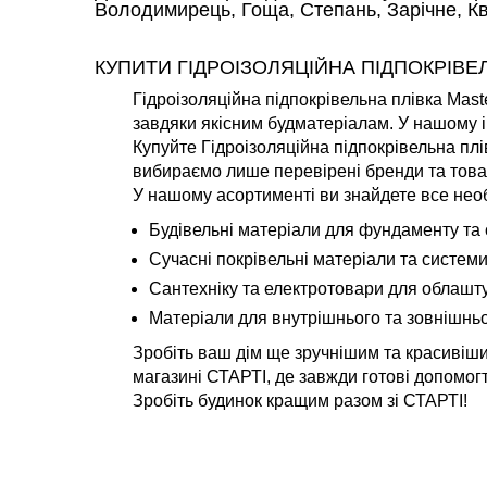
Володимирець, Гоща, Степань, Зарічне, Ква
КУПИТИ ГІДРОІЗОЛЯЦІЙНА ПІДПОКРІВЕ
Гідроізоляційна підпокрівельна плівка Maste
завдяки якісним будматеріалам. У нашому і
Купуйте Гідроізоляційна підпокрівельна плі
вибираємо лише перевірені бренди та товар
У нашому асортименті ви знайдете все необ
Будівельні матеріали для фундаменту та с
Сучасні покрівельні матеріали та системи
Сантехніку та електротовари для облашт
Матеріали для внутрішнього та зовнішнь
Зробіть ваш дім ще зручнішим та красивішим
магазині СТАРТІ, де завжди готові допомогт
Зробіть будинок кращим разом зі СТАРТІ!