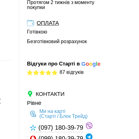
Протягом 2 тижнів з моменту
покупки
ОПЛАТА
Готівкою
Безготівковий розрахунок
Відгуки про Старті в
G
o
o
g
l
e
87 відгуків
КОНТАКТИ
T
Рівне
Ми на карті
(Старті / Блок Трейд)
(097) 180-39-79
(099) 180-39-79