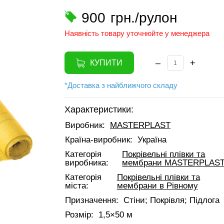
900
грн./рулон
Наявність товару уточнюйте у менеджера
–
+
КУПИТИ
*Доставка з найближчого складу
Характеристики:
Виробник:
MASTERPLAST
Країна-виробник:
Україна
Категорія
Покрівельні плівки та
виробника:
мембрани MASTERPLAS
Категорія
Покрівельні плівки та
міста:
мембрани в Рівному
Призначення:
Стіни; Покрівля; Підлога
Розмір:
1,5×50 м