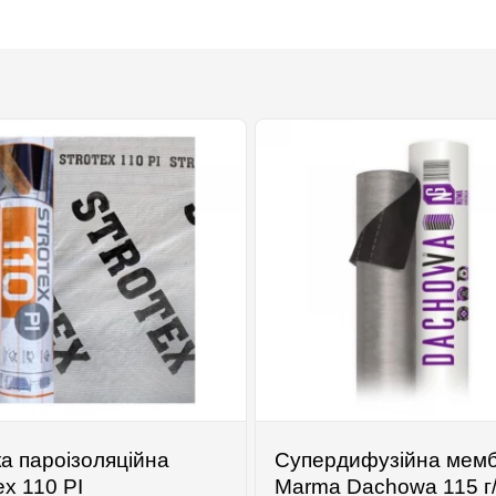
ка пароізоляційна
Супердифузійна мем
ex 110 РІ
Marma Dachowa 115 г/