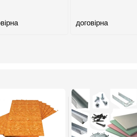
овірна
договірна