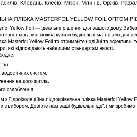
силів, Клевань, Клесів, Мізоч, Млинів, Оржів, Рафал
ЛЬНА ПЛІВКА MASTERFOL YELLOW FOIL ОПТОМ РІ
rfol Yellow Foil — ідеальне рішення для вашого дому. Забезпе
нтернет-магазині можна купити будівельні матеріали для ре
вка Masterfol Yellow Foil та отримайте надійні та ефективні
и, які відповідають найвищим стандартам якості.
хідне:
тін.
 водостічних систем.
ування вашого житла.
ого оздоблення.
 з Гідроізоляційна підпокрівельна плівка Masterfol Yellow F
и з вибором. Довірте нам ваші будівельні ідеї, і ми зробим