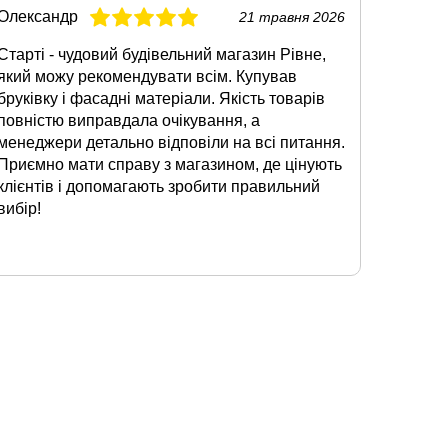
Олександр
Тарас
21 травня 2026
Старті - чудовий будівельний магазин Рівне,
Якщо по
який можу рекомендувати всім. Купував
Рівне, 
бруківку і фасадні матеріали. Якість товарів
Купувал
повністю виправдала очікування, а
метало
менеджери детально відповіли на всі питання.
професі
Приємно мати справу з магазином, де цінують
обслуго
клієнтів і допомагають зробити правильний
наявнос
вибір!
поставк