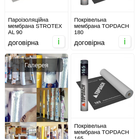
Пароізоляційна
Покрівельна
мембрана STROTEX
мембрана TOPDACH
AL 90
180
i
i
договірна
договірна
Галерея
Покрівельна
мембрана TOPDACH
165