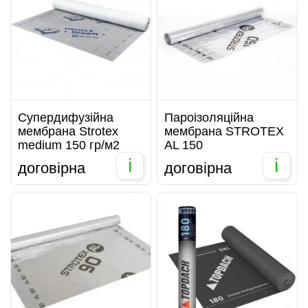
Супердифузійна
Пароізоляційна
мембрана Strotex
мембрана STROTEX
medium 150 гр/м2
AL 150
i
i
договірна
договірна