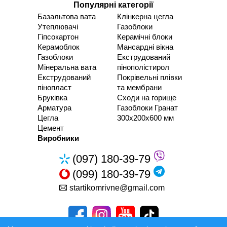
Популярні категорії
Базальтова вата
Клінкерна цегла
Утеплювачі
Газоблоки
Гіпсокартон
Керамічні блоки
Керамоблок
Мансардні вікна
Газоблоки
Екструдований
Мінеральна вата
пінополістирол
Екструдований
Покрівельні плівки
пінопласт
та мембрани
Бруківка
Сходи на горище
Арматура
Газоблоки Гранат
Цегла
300х200х600 мм
Цемент
Виробники
(097) 180-39-79
(099) 180-39-79
startikomrivne@gmail.com