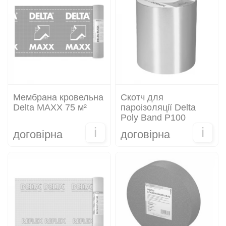
Мембрана кровельна
Скотч для
Delta MAXX 75 м²
пароізоляції Delta
Poly Band P100
i
i
договірна
договірна