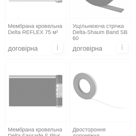
Мембрана кровельна
Ущільнююча стрічка
Delta REFLEX 75 м²
Delta-Shaum Band SB
60
i
i
договірна
договірна
Мембрана кровельна
Двостороння
Delta Fassade S Plus
допоміжна