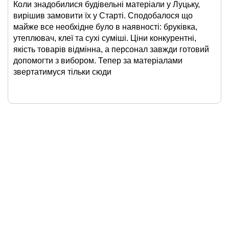
Коли знадобилися будівельні матеріали у Луцьку,
вирішив замовити їх у Старті. Сподобалося що
майже все необхідне було в наявності: бруківка,
утеплювач, клеї та сухі суміші. Ціни конкурентні,
якість товарів відмінна, а персонал завжди готовий
допомогти з вибором. Тепер за матеріалами
звертатимуся тільки сюди