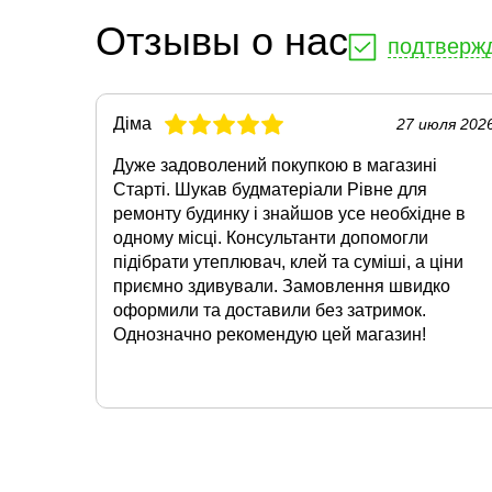
Отзывы о нас
подтверж
Діма
27 июля 202
Дуже задоволений покупкою в магазині
Старті. Шукав будматеріали Рівне для
ремонту будинку і знайшов усе необхідне в
одному місці. Консультанти допомогли
підібрати утеплювач, клей та суміші, а ціни
приємно здивували. Замовлення швидко
оформили та доставили без затримок.
Однозначно рекомендую цей магазин!