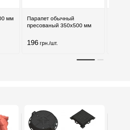
00 мм
Парапет обычный
Гипсок
пресованый 350х500 мм
Siniat 
2500х
196
415
грн./шт.
гр