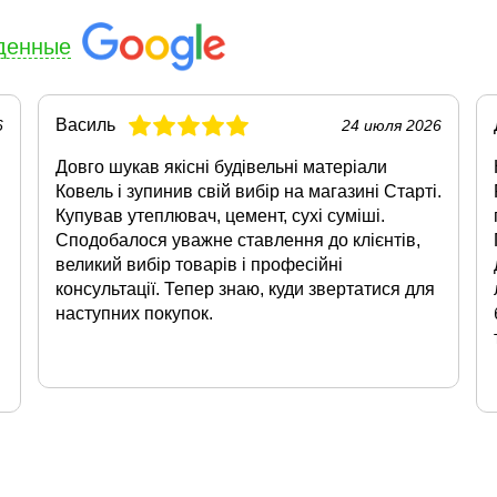
денные
Василь
6
24 июля 2026
Довго шукав якісні будівельні матеріали
Ковель і зупинив свій вибір на магазині Старті.
Купував утеплювач, цемент, сухі суміші.
Сподобалося уважне ставлення до клієнтів,
великий вибір товарів і професійні
консультації. Тепер знаю, куди звертатися для
наступних покупок.