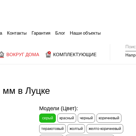
а
Контакты
Гарантия
Блог
Наши объекты
ВОКРУГ ДОМА
КОМПЛЕКТУЮЩИЕ
Напр
 мм в Луцке
Модели (Цвет):
серый
красный
черный
коричневый
теракотовый
жолтый
желто-коричневый