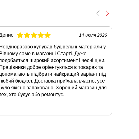
Денис
Олег
14 июля 2026
Неодноразово купував будівельні матеріали у
Коли зн
Рівному саме в магазині Старті. Дуже
Луцьку,
подобається широкий асортимент і чесні ціни.
Сподоб
Працівники добре оріентуються в товарах та
наявнос
допомагають підібрати найкращий варіант під
суміші.
любий бюджет. Доставка приїхала вчасно, усе
відмінн
було якісно запаковано. Хороший магазин для
допомо
тех, хто будує або ремонтує.
звертат