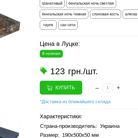
гранатовый
бенгальская ночь светлая
бенгальская ночь темная
слоновая кость
аляска
таупе
сан сити
Цена в Луцке:
В наличии
123
грн./шт.
–
+
КУПИТЬ
*Доставка из ближайшего склада
Характеристики:
Страна-производитель:
Украина
Размер:
190х500х50 мм