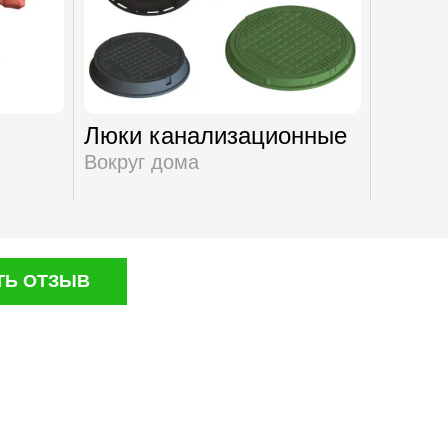
Люки канализационные
Повер
водоо
Вокруг дома
Вокруг
ТЬ ОТЗЫВ