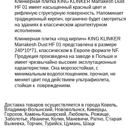
Клинкерная плитка KING KLINKER Marrakesh Dust
HF 01 имеет насыщенный красный цвет и
рифленую структурную поверхность. Напоминает
традиционный кирпич, органично будет смотреться
на зданиях в классическом архитектурном
исполнении.
Клинкерная плитка «под кирпич» KING KLINKER
Marrakesh Dust HF 01 представлена ​​в размере
240*10*71, классическом в Европе формате NF.
Продукция произведена на заводе в Польше и
имеет чрезвычайно высокие эксплутационные
характеристики. Она морозостойкая, с
минимальным водопоглощением, прочная, не
меняет цвет под действием ультрафиолета,
стойкая к повреждениям.
Доставка товаров осуществляется в города Ковель,
Владимир-Волынский, Нововолынск, Киверцы,
Горохов, Камень-Каширский, Любомль, Рожище,
Заболотье, Иваничи, Колки, Маневичи, Ратно, Старая
Выжевка, Торчин, Турийск, Цумань, Шацк