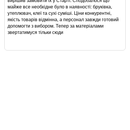
вирішив замовити їх у Старті. Сподобалося що
майже все необхідне було в наявності: бруківка,
утеплювач, клеї та сухі суміші. Ціни конкурентні,
якість товарів відмінна, а персонал завжди готовий
допомогти з вибором. Тепер за матеріалами
звертатимуся тільки сюди