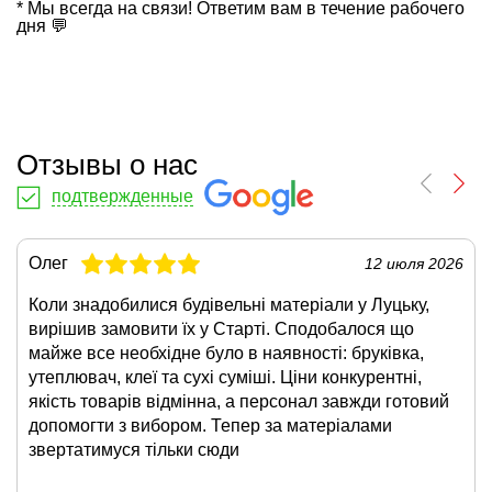
* Мы всегда на связи! Ответим вам в течение рабочего
дня 💬
Отзывы о нас
подтвержденные
Олег
12 июля 2026
Коли знадобилися будівельні матеріали у Луцьку,
вирішив замовити їх у Старті. Сподобалося що
майже все необхідне було в наявності: бруківка,
утеплювач, клеї та сухі суміші. Ціни конкурентні,
якість товарів відмінна, а персонал завжди готовий
допомогти з вибором. Тепер за матеріалами
звертатимуся тільки сюди