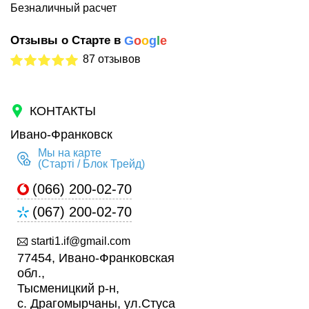
Безналичный расчет
Отзывы о Старте в
G
o
o
g
l
e
87 отзывов
КОНТАКТЫ
Ивано-Франковск
Мы на карте
(Старті / Блок Трейд)
(066) 200-02-70
(067) 200-02-70
starti1.if@gmail.com
77454, Ивано-Франковская
обл.,
Тысменицкий р-н,
с. Драгомырчаны, ул.Стуса