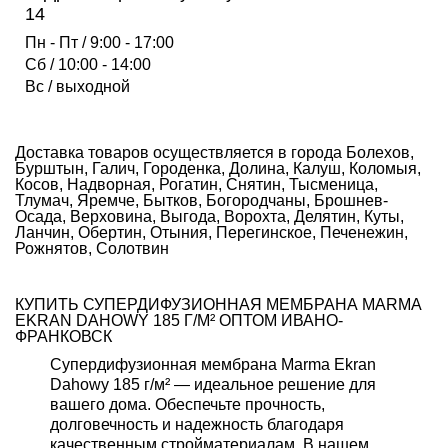
14
Пн - Пт / 9:00 - 17:00
Сб / 10:00 - 14:00
Вс / выходной
Доставка товаров осуществляется в города Болехов,
Бурштын, Галич, Городенка, Долина, Калуш, Коломыя,
Косов, Надворная, Рогатин, Снятин, Тысменица,
Тлумач, Яремче, Бытков, Богородчаны, Брошнев-
Осада, Верховина, Выгода, Ворохта, Делятин, Куты,
Ланчин, Обертин, Отыния, Перегинское, Печенежин,
Рожнятов, Солотвин
КУПИТЬ СУПЕРДИФУЗИОННАЯ МЕМБРАНА MARMA
EKRAN DAHOWY 185 Г/М² ОПТОМ ИВАНО-
ФРАНКОВСК
Супердифузионная мембрана Marma Ekran
Dahowy 185 г/м² — идеальное решение для
вашего дома. Обеспечьте прочность,
долговечность и надежность благодаря
качественным стройматериалам. В нашем