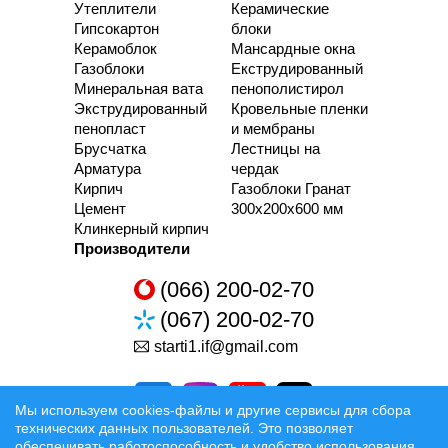
Утеплители
Керамические
Гипсокартон
блоки
Керамоблок
Мансардные окна
Газоблоки
Екструдированный
Минеральная вата
пенополистирол
Экструдированный
Кровельные пленки
пенопласт
и мембраны
Брусчатка
Лестницы на
Арматура
чердак
Кирпич
Газоблоки Гранат
Цемент
300х200х600 мм
Клинкерный кирпич
Производители
(066) 200-02-70
(067) 200-02-70
starti1.if@gmail.com
Мы используем cookies-файлы и другие сервисы для сбора
технических данных пользователей. Это позволяет
обеспечивать работоспособность и удобство использования