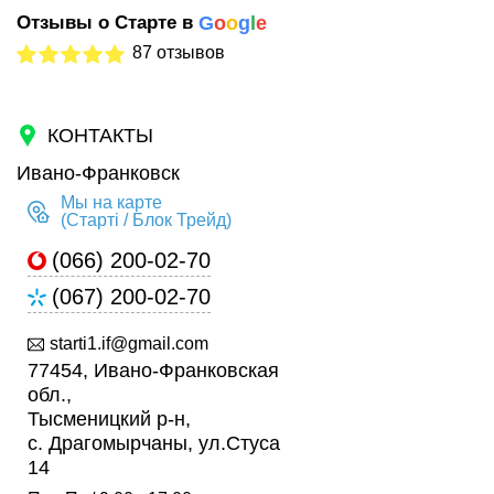
Отзывы о Старте в
G
o
o
g
l
e
87 отзывов
КОНТАКТЫ
Ивано-Франковск
Мы на карте
(Старті / Блок Трейд)
(066) 200-02-70
(067) 200-02-70
starti1.if@gmail.com
77454, Ивано-Франковская
обл.,
Тысменицкий р-н,
с. Драгомырчаны, ул.Стуса
14