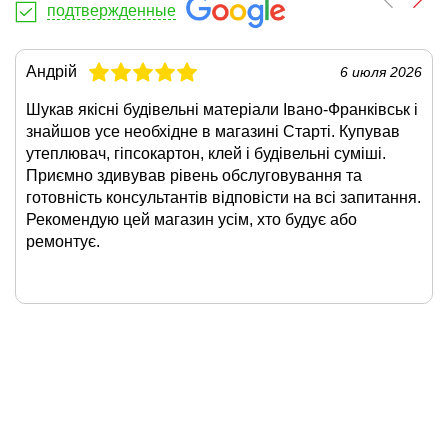
подтвержденные
Андрій
6 июля 2026
Шукав якісні будівельні матеріали Івано-Франківськ і
знайшов усе необхідне в магазині Старті. Купував
утеплювач, гіпсокартон, клей і будівельні суміші.
Приємно здивував рівень обслуговування та
готовність консультантів відповісти на всі запитання.
Рекомендую цей магазин усім, хто будує або
ремонтує.