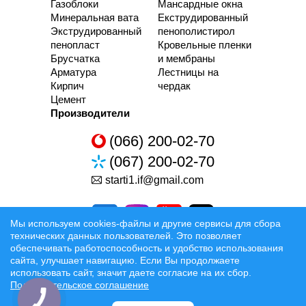
Газоблоки
Мансардные окна
Минеральная вата
Екструдированный
Экструдированный
пенополистирол
пенопласт
Кровельные пленки
Брусчатка
и мембраны
Арматура
Лестницы на
Кирпич
чердак
Цемент
Производители
(066) 200-02-70
(067) 200-02-70
starti1.if@gmail.com
Мы используем cookies-файлы и другие сервисы для сбора
технических данных пользователей. Это позволяет
обеспечивать работоспособность и удобство использования
сайта, улучшает навигацию. Если Вы продолжаете
Разработка та Раскрутка сайтов
использовать сайт, значит даете согласие на их сбор.
Пользовательское соглашение
Официальные условия