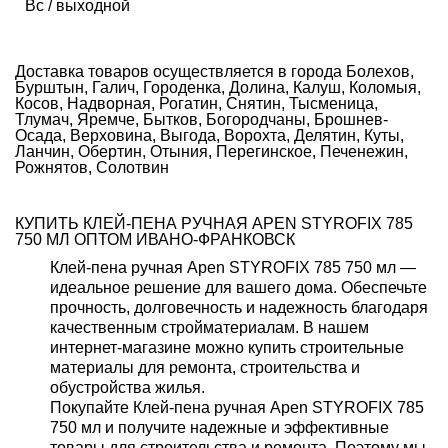
Вс / выходной
Доставка товаров осуществляется в города Болехов,
Бурштын, Галич, Городенка, Долина, Калуш, Коломыя,
Косов, Надворная, Рогатин, Снятин, Тысменица,
Тлумач, Яремче, Бытков, Богородчаны, Брошнев-
Осада, Верховина, Выгода, Ворохта, Делятин, Куты,
Ланчин, Обертин, Отыния, Перегинское, Печенежин,
Рожнятов, Солотвин
КУПИТЬ КЛЕЙ-ПЕНА РУЧНАЯ APEN STYROFIX 785
750 МЛ ОПТОМ ИВАНО-ФРАНКОВСК
Клей-пена ручная Apen STYROFIX 785 750 мл —
идеальное решение для вашего дома. Обеспечьте
прочность, долговечность и надежность благодаря
качественным стройматериалам. В нашем
интернет-магазине можно купить строительные
материалы для ремонта, строительства и
обустройства жилья.
Покупайте Клей-пена ручная Apen STYROFIX 785
750 мл и получите надежные и эффективные
товары для строительства и ремонта. Поэтому мы