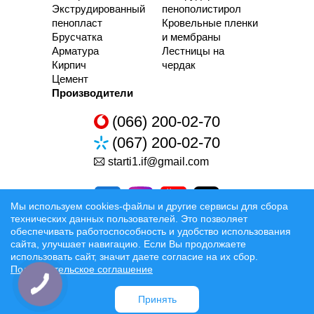
Экструдированный
пенополистирол
пенопласт
Кровельные пленки
Брусчатка
и мембраны
Арматура
Лестницы на
Кирпич
чердак
Цемент
Производители
(066) 200-02-70
(067) 200-02-70
starti1.if@gmail.com
Мы используем cookies-файлы и другие сервисы для сбора
технических данных пользователей. Это позволяет
обеспечивать работоспособность и удобство использования
сайта, улучшает навигацию. Если Вы продолжаете
Разработка та Раскрутка сайтов
использовать сайт, значит даете согласие на их сбор.
Пользовательское соглашение
Официальные условия
Принять
Доставка:
Луцк
Ровно
Ковель
Ивано-Франковск