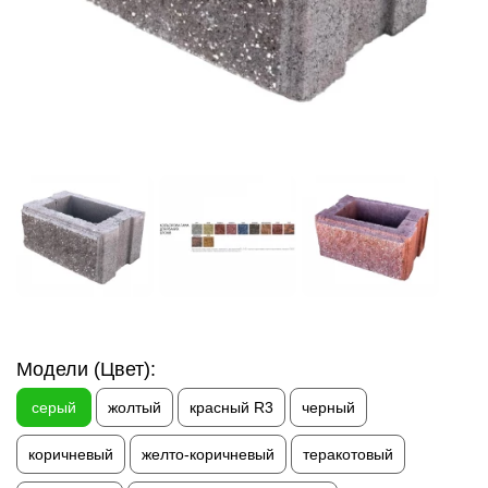
Модели (Цвет):
серый
жолтый
красный R3
черный
коричневый
желто-коричневый
теракотовый