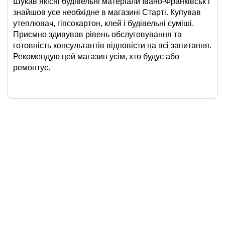
Шукав якісні будівельні матеріали Івано-Франківськ і
знайшов усе необхідне в магазині Старті. Купував
утеплювач, гіпсокартон, клей і будівельні суміші.
Приємно здивував рівень обслуговування та
готовність консультантів відповісти на всі запитання.
Рекомендую цей магазин усім, хто будує або
ремонтує.