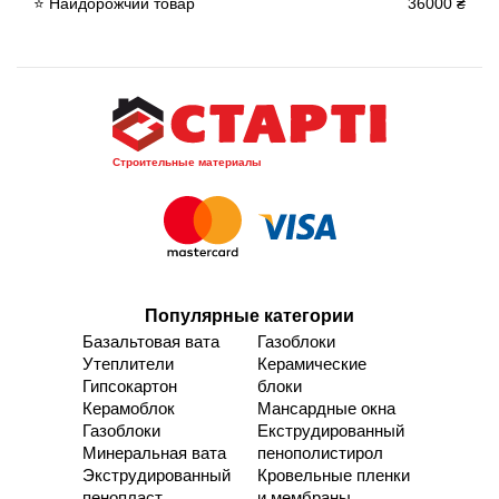
⭐ Найдорожчий товар
36000 ₴
Строительные материалы
Популярные категории
Базальтовая вата
Газоблоки
Утеплители
Керамические
Гипсокартон
блоки
Керамоблок
Мансардные окна
Газоблоки
Екструдированный
Минеральная вата
пенополистирол
Экструдированный
Кровельные пленки
пенопласт
и мембраны