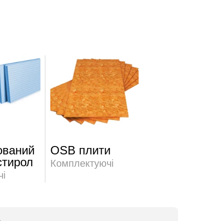
ований
OSB плити
Будівельні
стирол
суміші
Комплектуючі
і
Комплектуючі
ь