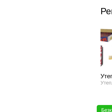
Ре
Уте
Утеп
Безк