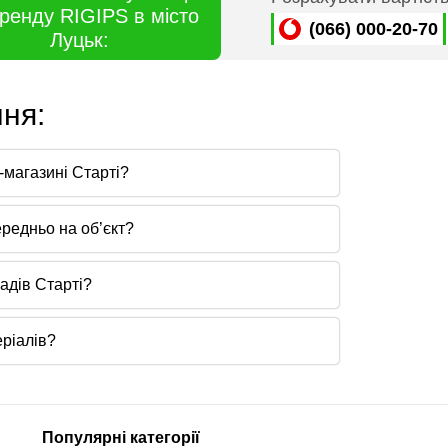
бренду RIGIPS в місто
(066) 000-20-70
Луцьк:
ння:
-магазині Старті?
редньо на об’єкт?
адів Старті?
ріалів?
Популярні категорії