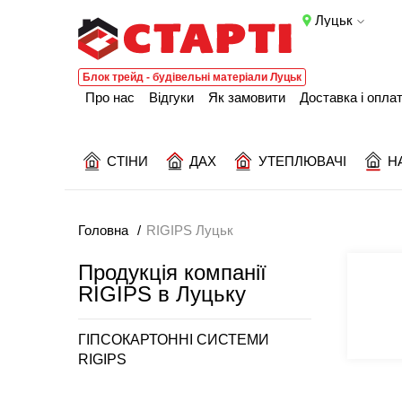
Луцьк
Блок трейд - будівельні матеріали Луцьк
Про нас
Відгуки
Як замовити
Доставка і опла
СТІНИ
ДАХ
УТЕПЛЮВАЧІ
Н
Головна
RIGIPS Луцьк
Продукція компанії
RIGIPS в Луцьку
ГІПСОКАРТОННІ СИСТЕМИ
RIGIPS