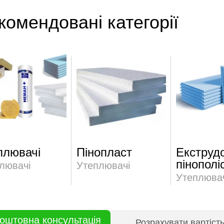
комендовані категорії
плювачі
Пінопласт
Екструд
пінополі
лювачі
Утеплювачі
Утеплювач
оштовна консультація
Розрахувати вартіст