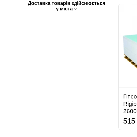
Доставка товарів здійснюється
у міста
Гіпс
Rigi
2600
515