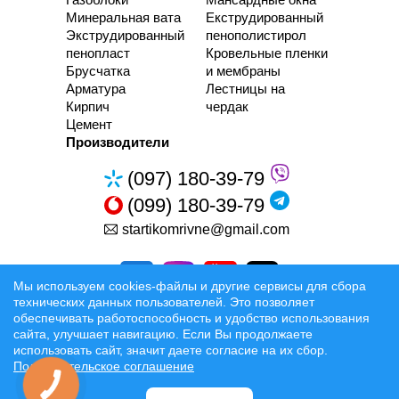
Минеральная вата
Екструдированный
Экструдированный
пенополистирол
пенопласт
Кровельные пленки
Брусчатка
и мембраны
Арматура
Лестницы на
Кирпич
чердак
Цемент
Производители
(097) 180-39-79
(099) 180-39-79
startikomrivne@gmail.com
Мы используем cookies-файлы и другие сервисы для сбора
технических данных пользователей. Это позволяет
обеспечивать работоспособность и удобство использования
сайта, улучшает навигацию. Если Вы продолжаете
Разработка та Раскрутка сайтов
использовать сайт, значит даете согласие на их сбор.
Пользовательское соглашение
Официальные условия