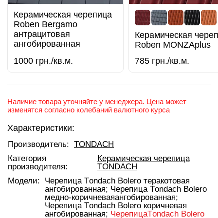
Керамическая черепицa
Roben Bergamo
антрацитовая
Керамическая чере
ангобированная
Roben MONZAplus
1000
грн./кв.м.
785
грн./кв.м.
Наличие товара уточняйте у менеджера. Цена может
изменятся согласно колебаний валютного курса
Характеристики:
Производитель:
TONDACH
Категория
Керамическая черепица
производителя:
TONDACH
Модели:
Черепица Тondach Bolero теракотовая
ангобированная;
Черепица Тondach Bolero
медно-коричневаяангобированная;
Черепица Тondach Bolero коричневая
ангобированная;
ЧерепицаТondach Bolero