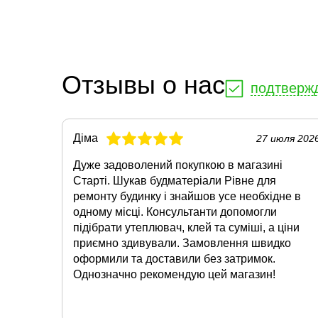
Отзывы о нас
подтверж
Діма
27 июля 202
Дуже задоволений покупкою в магазині
Старті. Шукав будматеріали Рівне для
ремонту будинку і знайшов усе необхідне в
одному місці. Консультанти допомогли
підібрати утеплювач, клей та суміші, а ціни
приємно здивували. Замовлення швидко
оформили та доставили без затримок.
Однозначно рекомендую цей магазин!