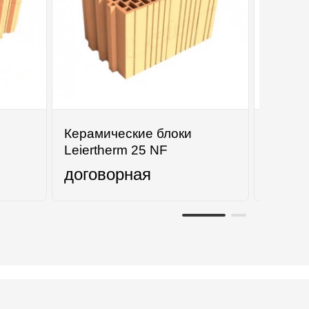
Керамичеcкие блоки
Кольцо
Leiertherm 25 NF
70 см
договорная
1150
г