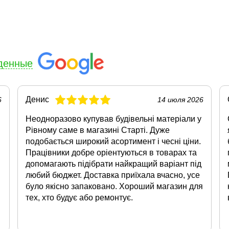
денные
Денис
6
14 июля 2026
Неодноразово купував будівельні матеріали у
Рівному саме в магазині Старті. Дуже
подобається широкий асортимент і чесні ціни.
Працівники добре оріентуються в товарах та
допомагають підібрати найкращий варіант під
любий бюджет. Доставка приїхала вчасно, усе
було якісно запаковано. Хороший магазин для
тех, хто будує або ремонтує.