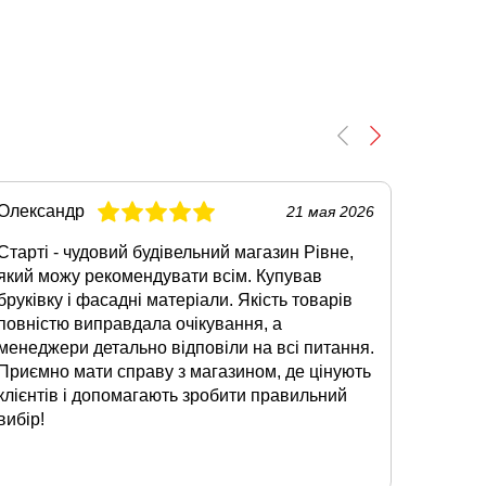
Олександр
Тарас
21 мая 2026
Старті - чудовий будівельний магазин Рівне,
Якщо по
який можу рекомендувати всім. Купував
Рівне, 
бруківку і фасадні матеріали. Якість товарів
Купувал
повністю виправдала очікування, а
метало
менеджери детально відповіли на всі питання.
професі
Приємно мати справу з магазином, де цінують
обслуго
клієнтів і допомагають зробити правильний
наявнос
вибір!
поставк