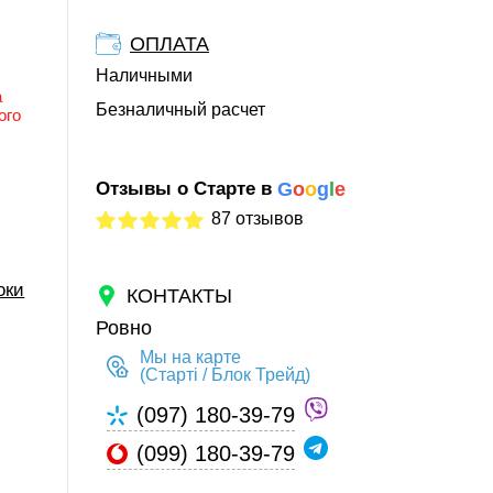
ОПЛАТА
Наличными
а
Безналичный расчет
ого
Отзывы о Старте в
G
o
o
g
l
e
87 отзывов
оки
КОНТАКТЫ
Ровно
Мы на карте
(Старті / Блок Трейд)
(097) 180-39-79
(099) 180-39-79