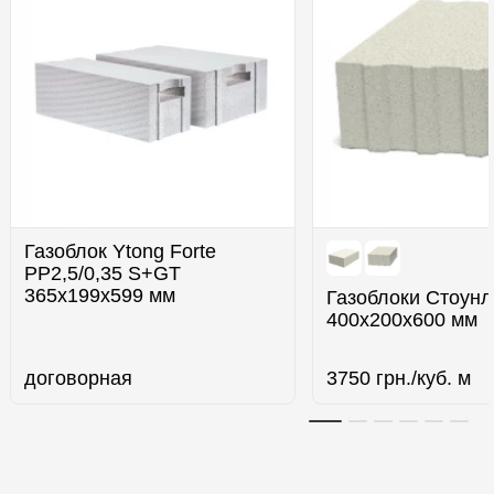
Газоблок Ytong Forte
PP2,5/0,35 S+GT
365х199х599 мм
Газоблоки Стоунл
400x200x600 мм
договорная
3750
грн./куб. м