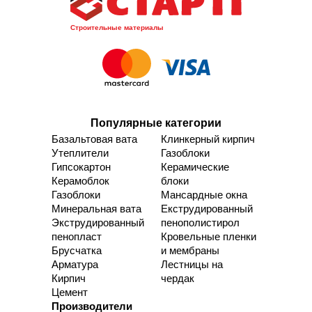
Строительные материалы
Популярные категории
Базальтовая вата
Клинкерный кирпич
Утеплители
Газоблоки
Гипсокартон
Керамические
Керамоблок
блоки
Газоблоки
Мансардные окна
Минеральная вата
Екструдированный
Экструдированный
пенополистирол
пенопласт
Кровельные пленки
Брусчатка
и мембраны
Арматура
Лестницы на
Кирпич
чердак
Цемент
Производители