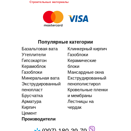
Строительные материалы
Популярные категории
Базальтовая вата
Клинкерный кирпич
Утеплители
Газоблоки
Гипсокартон
Керамические
Керамоблок
блоки
Газоблоки
Мансардные окна
Минеральная вата
Екструдированный
Экструдированный
пенополистирол
пенопласт
Кровельные пленки
Брусчатка
и мембраны
Арматура
Лестницы на
Кирпич
чердак
Цемент
Производители
(097) 180-39-79