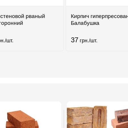
 стеновой рваный
Кирпич гиперпресова
торонний
Балабушка
37
н./шт.
грн./шт.