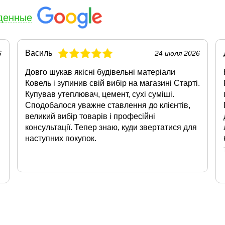
денные
Василь
6
24 июля 2026
Довго шукав якісні будівельні матеріали
Ковель і зупинив свій вибір на магазині Старті.
Купував утеплювач, цемент, сухі суміші.
Сподобалося уважне ставлення до клієнтів,
великий вибір товарів і професійні
консультації. Тепер знаю, куди звертатися для
наступних покупок.