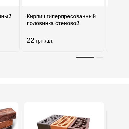
нный
Кирпич гиперпресованный
Кирпи
половинка стеновой
Станд
22
36
грн./шт.
грн.