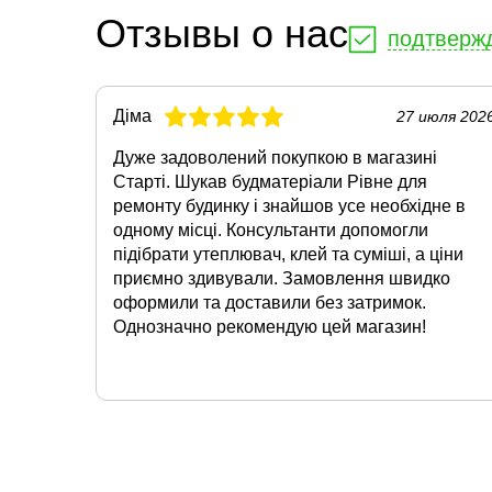
Отзывы о нас
подтверж
Діма
27 июля 202
Дуже задоволений покупкою в магазині
Старті. Шукав будматеріали Рівне для
ремонту будинку і знайшов усе необхідне в
одному місці. Консультанти допомогли
підібрати утеплювач, клей та суміші, а ціни
приємно здивували. Замовлення швидко
оформили та доставили без затримок.
Однозначно рекомендую цей магазин!