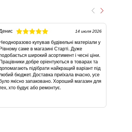
Денис
Олег
14 июля 2026
Неодноразово купував будівельні матеріали у
Коли зн
Рівному саме в магазині Старті. Дуже
Луцьку,
подобається широкий асортимент і чесні ціни.
Сподоб
Працівники добре оріентуються в товарах та
наявнос
допомагають підібрати найкращий варіант під
суміші.
любий бюджет. Доставка приїхала вчасно, усе
відмінн
було якісно запаковано. Хороший магазин для
допомо
тех, хто будує або ремонтує.
звертат