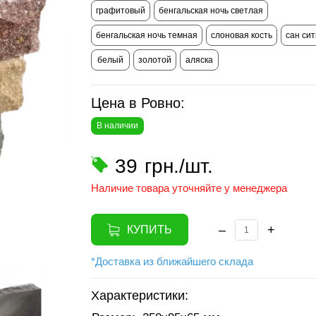
графитовый
бенгальская ночь светлая
бенгальская ночь темная
слоновая кость
сан сит
белый
золотой
аляска
Цена в Ровно:
В наличии
39
грн./шт.
Наличие товара уточняйте у менеджера
–
+
КУПИТЬ
*Доставка из ближайшего склада
Характеристики: