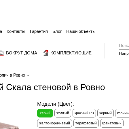
а
Контакты
Гарантия
Блог
Наши объекты
ВОКРУГ ДОМА
КОМПЛЕКТУЮЩИЕ
Напр
рпич в Ровно
й Скала стеновой в Ровно
Модели (Цвет):
серый
жолтый
красный R3
черный
коричн
желто-коричневый
теракотовый
гранатовый