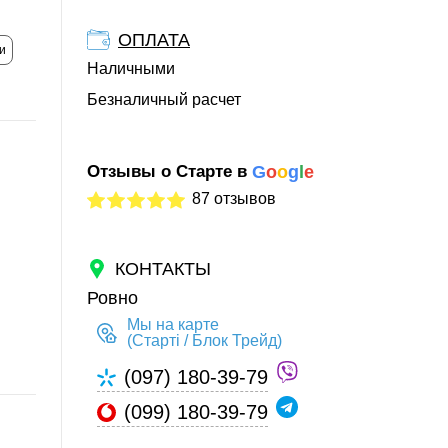
ОПЛАТА
и
Наличными
Безналичный расчет
Отзывы о Старте в
G
o
o
g
l
e
87 отзывов
КОНТАКТЫ
Ровно
Мы на карте
(Старті / Блок Трейд)
(097) 180-39-79
(099) 180-39-79