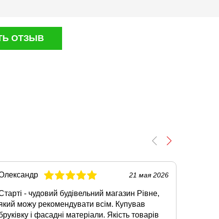
ТЬ ОТЗЫВ
Олександр
Тарас
21 мая 2026
Старті - чудовий будівельний магазин Рівне,
Якщо по
який можу рекомендувати всім. Купував
Рівне, 
бруківку і фасадні матеріали. Якість товарів
Купувал