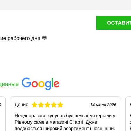
ОСТАВИ
ние рабочего дня 💬
денные
Денис
6
14 июля 2026
Неодноразово купував будівельні матеріали у
Рівному саме в магазині Старті. Дуже
подобається широкий асортимент і чесні ціни.