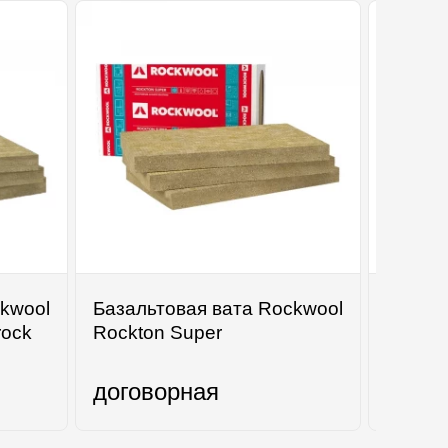
kwool
Базальтовая вата Rockwool
Лестни
rock
Rockton Super
Bukwoo
Mini
договорная
1100