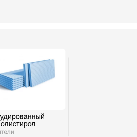
рудированный
полистирол
ители