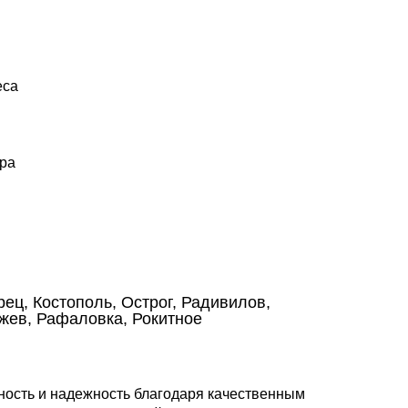
еса
.
ора
ец, Костополь, Острог, Радивилов,
ржев, Рафаловка, Рокитное
ность и надежность благодаря качественным