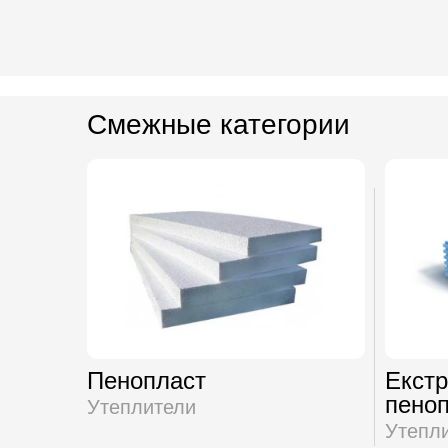
Смежные категории
Пенопласт
Екст
пено
Утеплители
Утепл