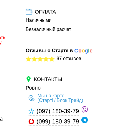
ОПЛАТА
Наличными
Безналичный расчет
ать
у
Отзывы о Старте в
G
o
o
g
l
e
87 отзывов
КОНТАКТЫ
Ровно
Мы на карте
(Старті / Блок Трейд)
(097) 180-39-79
а
(099) 180-39-79