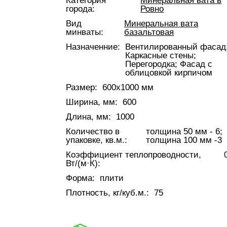
Категория
Минеральная вата в
города:
Ровно
Вид
Минеральная вата
минваты:
базальтовая
Назначенние:
Вентилированный фасад
Каркасные стены;
Перегородка; Фасад с
облицовкой кирпичом
Размер:
600x1000 мм
Ширина, мм:
600
Длина, мм:
1000
Количество в
толщина 50 мм - 6;
упаковке, кв.м.:
толщина 100 мм -3
Коэффициент теплопроводности,
Вт/(м·К):
Форма:
плити
Плотность, кг/куб.м.:
75