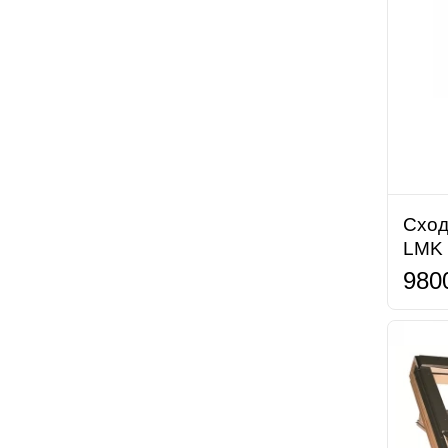
Сход
LMK 
980