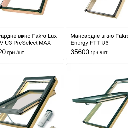
ардне вікно Fakro Lux
Мансардне вікно Fakr
V U3 PreSelect MAX
Energy FTT U6
20
35600
грн./шт.
грн./шт.