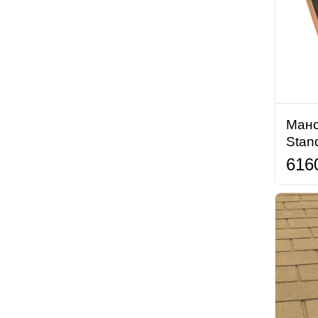
Манс
Stan
616