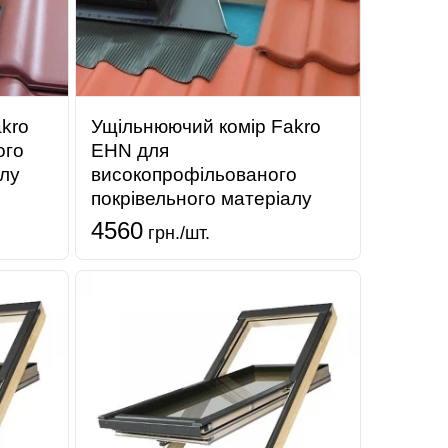
kro
Ущільнюючий комір Fakro
ого
EHN для
алу
високопрофільованого
покрівельного матеріалу
4560
грн./шт.