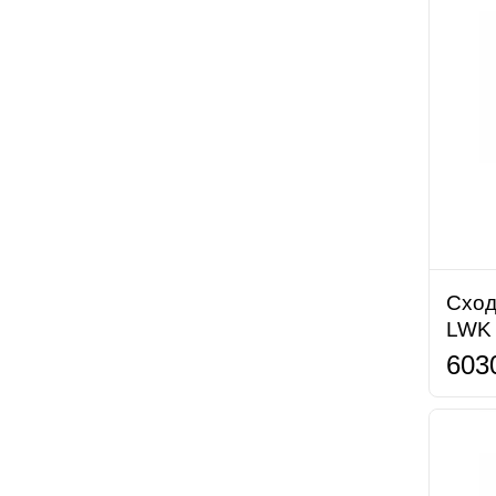
Сход
LWK 
603