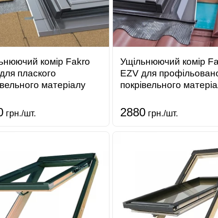
ьнюючий комір Fakro
Ущільнюючий комір Fa
для плаского
EZV для профільован
івельного матеріалу
покрівельного матері
0
2880
грн./шт.
грн./шт.