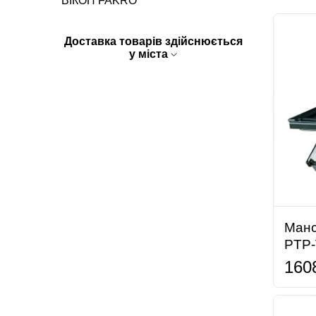
ВІКОН FAKRO
Доставка товарів здійснюється
у міста
Манс
PTP-
160