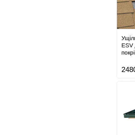
Ущіл
ESV 
покр
248