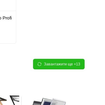
 Profi
Завантажити ще +13