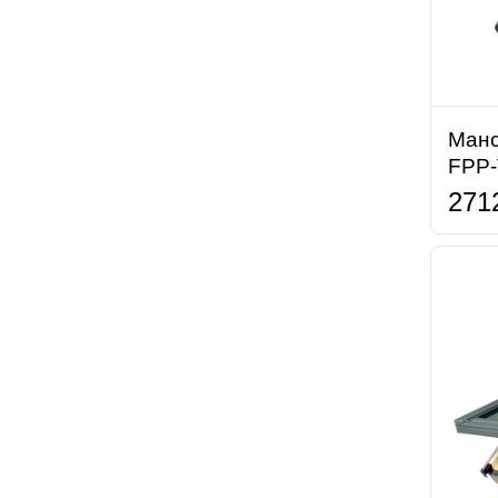
Манс
FPP-
271