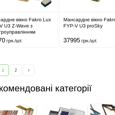
ардне вікно Fakro Lux
Мансардне вікно Fakro
V U3 Z-Wave з
FYP-V U3 proSky
троуправлінням
70
37995
грн./шт.
грн./шт.
1
2
комендовані категорії