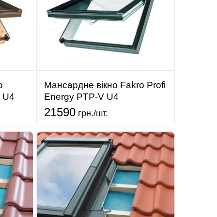
o
Мансардне вікно Fakro Profi
V U4
Energy PTP-V U4
21590
грн./шт.